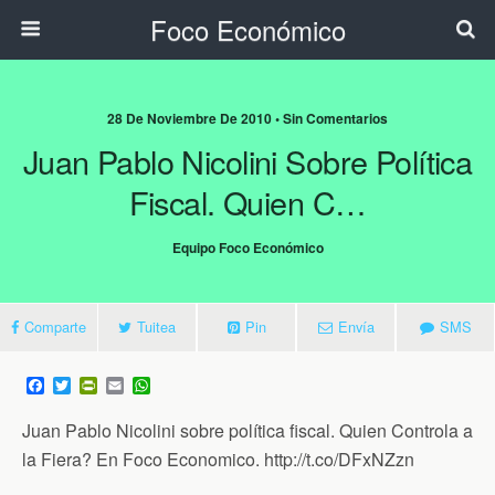
Foco Económico
28 De Noviembre De 2010 • Sin Comentarios
Juan Pablo Nicolini Sobre Política
Fiscal. Quien C…
Equipo Foco Económico
Comparte
Tuitea
Pin
Envía
SMS
F
T
P
E
W
a
w
r
m
h
c
i
i
a
a
Juan Pablo Nicolini sobre política fiscal. Quien Controla a
e
t
n
i
t
b
t
t
l
s
la Fiera? En Foco Economico. http://t.co/DFxNZzn
o
e
F
A
o
r
r
p