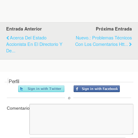
k
i
p
e
n
d
l
y
Entrada Anterior
Próxima Entrada
Acerca Del Estado
Nuevo.: Problemas Técnicos
Accionista En El Directorio Y
Con Los Comentarios Htt...
De...
Perfil
o
Comentario