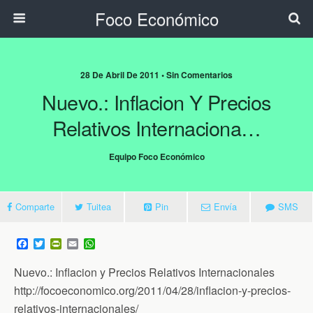
Foco Económico
28 De Abril De 2011 • Sin Comentarios
Nuevo.: Inflacion Y Precios
Relativos Internaciona…
Equipo Foco Económico
Comparte
Tuitea
Pin
Envía
SMS
F
T
P
E
W
a
w
r
m
h
c
i
i
a
a
Nuevo.: Inflacion y Precios Relativos Internacionales
e
t
n
i
t
b
t
t
l
s
http://focoeconomico.org/2011/04/28/inflacion-y-precios-
o
e
F
A
relativos-internacionales/
o
r
r
p