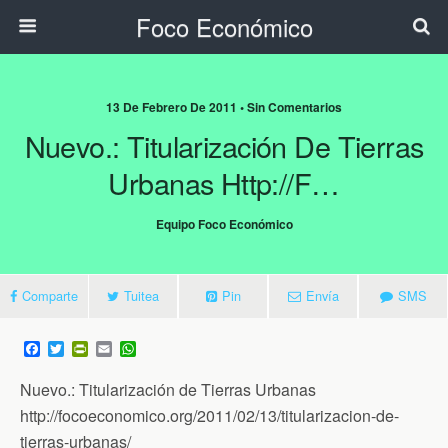
Foco Económico
13 De Febrero De 2011 • Sin Comentarios
Nuevo.: Titularización De Tierras
Urbanas Http://f…
Equipo Foco Económico
Comparte
Tuitea
Pin
Envía
SMS
F
T
P
E
W
a
w
r
m
h
c
i
i
a
a
Nuevo.: Titularización de Tierras Urbanas
e
t
n
i
t
b
t
t
l
s
http://focoeconomico.org/2011/02/13/titularizacion-de-
o
e
F
A
tierras-urbanas/
o
r
r
p