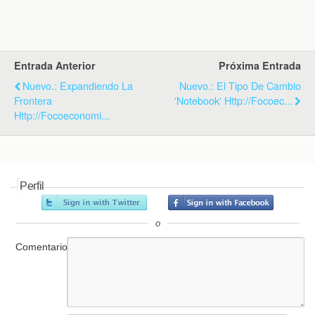
k
i
p
e
n
d
l
y
Entrada Anterior
Próxima Entrada
Nuevo.: Expandiendo La
Nuevo.: El Tipo De Cambio
Frontera
'Notebook' Http://focoec...
Http://focoeconomi...
Perfil
o
Comentario