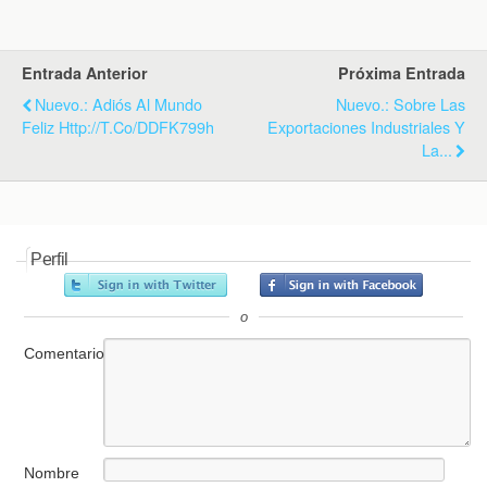
k
i
p
e
n
d
Entrada Anterior
Próxima Entrada
l
y
Nuevo.: Adiós Al Mundo
Nuevo.: Sobre Las
Feliz Http://t.co/DDFK799h
Exportaciones Industriales Y
La...
Perfil
o
Comentario
Nombre