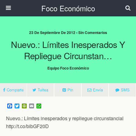
Foco Económico
23 De Septiembre De 2012 • Sin Comentarios
Nuevo.: Límites Inesperados Y
Repliegue Circunstan…
Equipo Foco Económico
Comparte
Tuitea
Pin
Envía
SMS
F
T
P
E
W
a
w
r
m
h
c
i
i
a
a
Nuevo.: Límites inesperados y repliegue circunstancial
e
t
n
i
t
b
t
t
l
s
http://t.co/bibGF20D
o
e
F
A
o
r
r
p