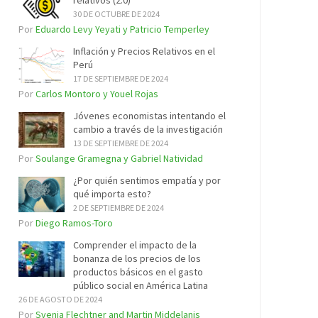
relativos (2.0)
30 DE OCTUBRE DE 2024
Por
Eduardo Levy Yeyati y Patricio Temperley
Inflación y Precios Relativos en el
Perú
17 DE SEPTIEMBRE DE 2024
Por
Carlos Montoro y Youel Rojas
Jóvenes economistas intentando el
cambio a través de la investigación
13 DE SEPTIEMBRE DE 2024
Por
Soulange Gramegna y Gabriel Natividad
¿Por quién sentimos empatía y por
qué importa esto?
2 DE SEPTIEMBRE DE 2024
Por
Diego Ramos-Toro
Comprender el impacto de la
bonanza de los precios de los
productos básicos en el gasto
público social en América Latina
26 DE AGOSTO DE 2024
Por
Svenja Flechtner and Martin Middelanis