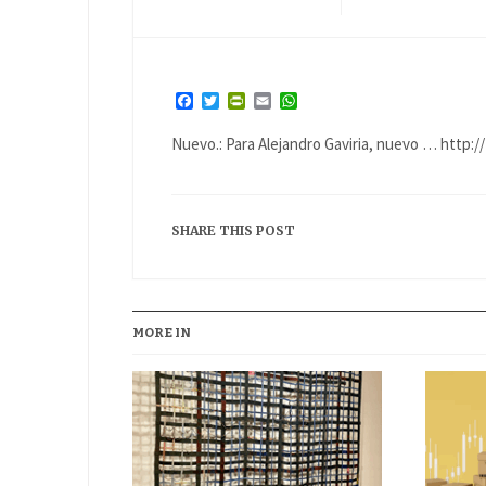
Facebook
Twitter
PrintFriendly
Email
WhatsApp
Nuevo.: Para Alejandro Gaviria, nuevo … http:/
SHARE THIS POST
MORE IN