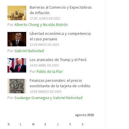
Barreras al Comercio y Expectativas
de Inflación
17 DE JUNIO DE 2025
Por
Alberto Chong y Nicolás Butrón
Libertad económica y competencia:
el caso peruano
22 DE MAYO DE 2025
Por
Gabriel Natividad
Los aranceles de Trump y el Perú
16 DE ABRIL DE 2025
Por
Pablo de la Flor
Finanzas personales: el precio
exorbitante de la tarjeta de crédito
10 DE MARZO DE 2025
Por
Soulange Gramegna y Gabriel Natividad
agosto 2026
D
L
M
X
J
V
S