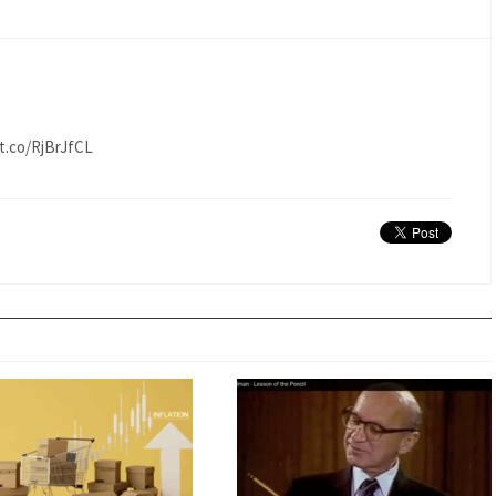
/t.co/RjBrJfCL