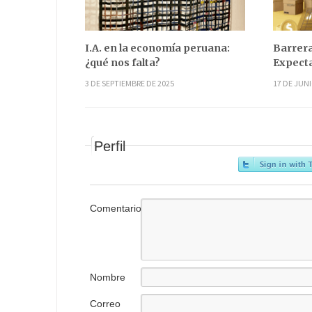
I.A. en la economía peruana:
Barrera
¿qué nos falta?
Expecta
3 DE SEPTIEMBRE DE 2025
17 DE JUNI
Perfil
Comentario
Nombre
Correo