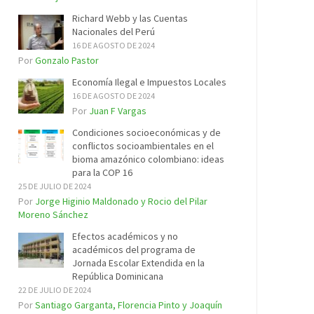
Richard Webb y las Cuentas
Nacionales del Perú
16 DE AGOSTO DE 2024
Por
Gonzalo Pastor
Economía Ilegal e Impuestos Locales
16 DE AGOSTO DE 2024
Por
Juan F Vargas
Condiciones socioeconómicas y de
conflictos socioambientales en el
bioma amazónico colombiano: ideas
para la COP 16
25 DE JULIO DE 2024
Por
Jorge Higinio Maldonado y Rocio del Pilar
Moreno Sánchez
Efectos académicos y no
académicos del programa de
Jornada Escolar Extendida en la
República Dominicana
22 DE JULIO DE 2024
Por
Santiago Garganta, Florencia Pinto y Joaquín