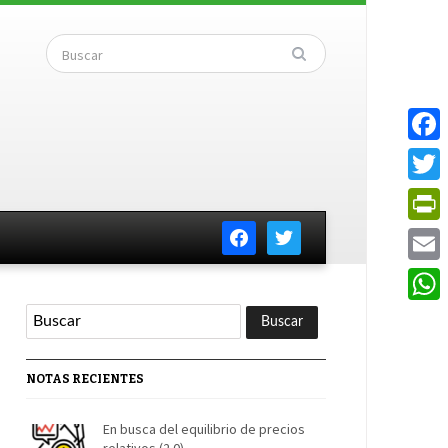
Faceb
Twitte
facebook
twitter
PrintF
Email
Whats
NOTAS RECIENTES
En busca del equilibrio de precios