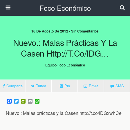
Foco Económico
16 De Agosto De 2012 • Sin Comentarios
Nuevo.: Malas Prácticas Y La
Casen Http://t.co/IDG…
Equipo Foco Económico
Comparte
Tuitea
Pin
Envía
SMS
F
T
P
E
W
a
w
r
m
h
c
i
i
a
a
Nuevo.: Malas prácticas y la Casen http://t.co/IDGxwhCe
e
t
n
i
t
b
t
t
l
s
o
e
F
A
o
r
r
p