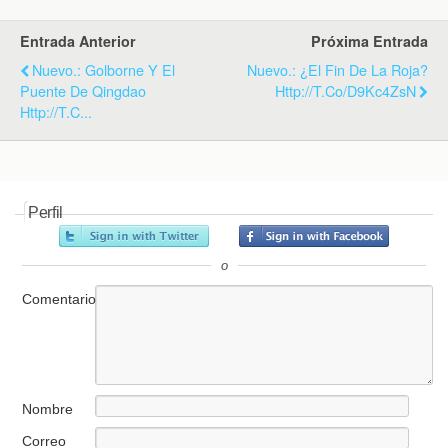
k
i
p
e
Entrada Anterior
Próxima Entrada
n
d
Nuevo.: Golborne Y El
Nuevo.: ¿El Fin De La Roja?
l
Puente De Qingdao
Http://t.co/d9Kc4ZsN
y
Http://t.c...
Perfil
o
Comentario
Nombre
Correo