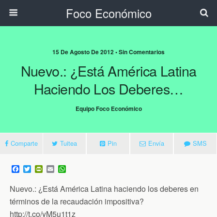
Foco Económico
15 De Agosto De 2012 • Sin Comentarios
Nuevo.: ¿Está América Latina
Haciendo Los Deberes…
Equipo Foco Económico
Comparte
Tuitea
Pin
Envía
SMS
F
T
P
E
W
a
w
r
m
h
c
i
i
a
a
Nuevo.: ¿Está América Latina haciendo los deberes en
e
t
n
i
t
b
t
t
l
s
términos de la recaudación impositiva?
o
e
F
A
http://t.co/yM5u1t1z
o
r
r
p