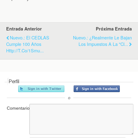
k
i
p
e
n
d
l
y
Entrada Anterior
Próxima Entrada
Nuevo.: El CEDLAS
Nuevo.: ¿Realmente Le Bajan
Cumple 100 Años
Los Impuestos A La "Cl...
Http://t.co/1Smu...
Perfil
o
Comentario