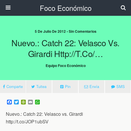
Foco Económico
5 De Julio De 2012 • Sin Comentarios
Nuevo.: Catch 22: Velasco Vs.
Girardi Http://t.co/…
Equipo Foco Económico
Comparte
Tuitea
Pin
Envía
SMS
F
T
P
E
W
a
w
r
m
h
c
i
i
a
a
Nuevo.: Catch 22: Velasco vs. Girardi
e
t
n
i
t
b
t
t
l
s
http://t.co/JOP1ubSV
o
e
F
A
o
r
r
p