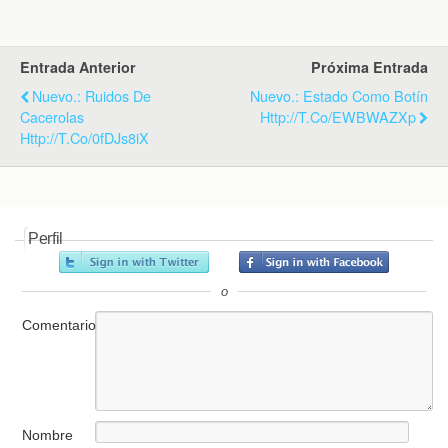
k
i
p
e
n
d
Entrada Anterior
Próxima Entrada
l
y
Nuevo.: Ruidos De
Nuevo.: Estado Como Botín
Cacerolas
Http://t.co/eWBWAZXp
Http://t.co/0fDJs8iX
Perfil
o
Comentario
Nombre