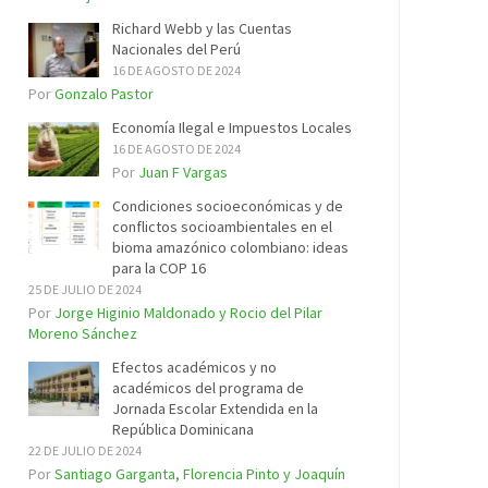
Richard Webb y las Cuentas
Nacionales del Perú
16 DE AGOSTO DE 2024
Por
Gonzalo Pastor
Economía Ilegal e Impuestos Locales
16 DE AGOSTO DE 2024
Por
Juan F Vargas
Condiciones socioeconómicas y de
conflictos socioambientales en el
bioma amazónico colombiano: ideas
para la COP 16
25 DE JULIO DE 2024
Por
Jorge Higinio Maldonado y Rocio del Pilar
Moreno Sánchez
Efectos académicos y no
académicos del programa de
Jornada Escolar Extendida en la
República Dominicana
22 DE JULIO DE 2024
Por
Santiago Garganta, Florencia Pinto y Joaquín