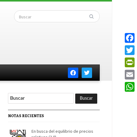
Faceb
Twitte
facebook
twitter
PrintF
Email
Whats
NOTAS RECIENTES
En busca del equilibrio de precios