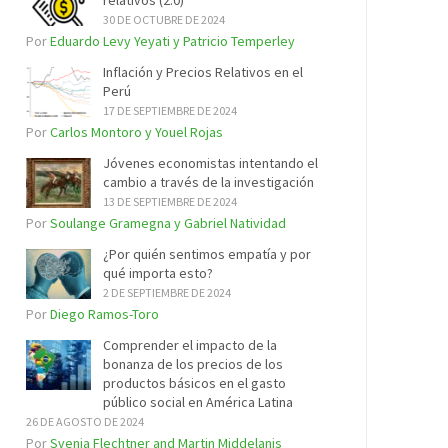
relativos (2.0)
30 DE OCTUBRE DE 2024
Por
Eduardo Levy Yeyati y Patricio Temperley
Inflación y Precios Relativos en el
Perú
17 DE SEPTIEMBRE DE 2024
Por
Carlos Montoro y Youel Rojas
Jóvenes economistas intentando el
cambio a través de la investigación
13 DE SEPTIEMBRE DE 2024
Por
Soulange Gramegna y Gabriel Natividad
¿Por quién sentimos empatía y por
qué importa esto?
2 DE SEPTIEMBRE DE 2024
Por
Diego Ramos-Toro
Comprender el impacto de la
bonanza de los precios de los
productos básicos en el gasto
público social en América Latina
26 DE AGOSTO DE 2024
Por
Svenja Flechtner and Martin Middelanis