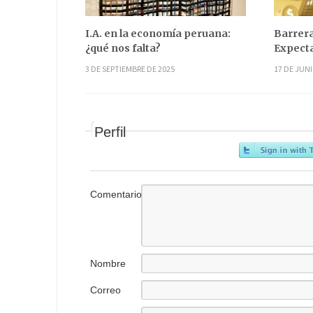
I.A. en la economía peruana:
Barrera
¿qué nos falta?
Expecta
3 DE SEPTIEMBRE DE 2025
17 DE JUNI
Perfil
Comentario
Nombre
Correo
electrónico