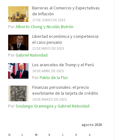
Barreras al Comercio y Expectativas
de Inflación
17 DE JUNIO DE 2025
Por
Alberto Chong y Nicolás Butrón
Libertad económica y competencia:
el caso peruano
22 DE MAYO DE 2025
Por
Gabriel Natividad
Los aranceles de Trump y el Perú
16 DE ABRIL DE 2025
Por
Pablo de la Flor
Finanzas personales: el precio
exorbitante de la tarjeta de crédito
10 DE MARZO DE 2025
Por
Soulange Gramegna y Gabriel Natividad
agosto 2026
D
L
M
X
J
V
S