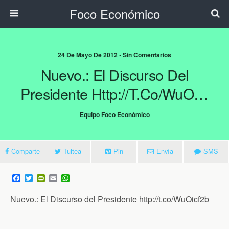
Foco Económico
24 De Mayo De 2012 • Sin Comentarios
Nuevo.: El Discurso Del
Presidente Http://t.co/WuO…
Equipo Foco Económico
Comparte
Tuitea
Pin
Envía
SMS
F
T
P
E
W
a
w
r
m
h
c
i
i
a
a
Nuevo.: El Discurso del Presidente http://t.co/WuOicf2b
e
t
n
i
t
b
t
t
l
s
o
e
F
A
o
r
r
p