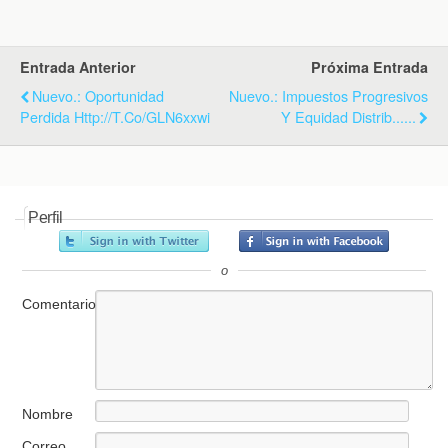
k
i
p
e
n
d
Entrada Anterior
Próxima Entrada
l
y
Nuevo.: Oportunidad
Nuevo.: Impuestos Progresivos
Perdida Http://t.co/gLN6xxwi
Y Equidad Distrib......
Perfil
o
Comentario
Nombre
Correo