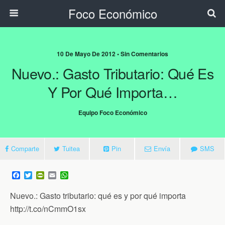
Foco Económico
10 De Mayo De 2012 • Sin Comentarios
Nuevo.: Gasto Tributario: Qué Es
Y Por Qué Importa…
Equipo Foco Económico
Comparte
Tuitea
Pin
Envía
SMS
F
T
P
E
W
a
w
r
m
h
c
i
i
a
a
Nuevo.: Gasto tributario: qué es y por qué importa
e
t
n
i
t
b
t
t
l
s
http://t.co/nCmmO1sx
o
e
F
A
o
r
r
p