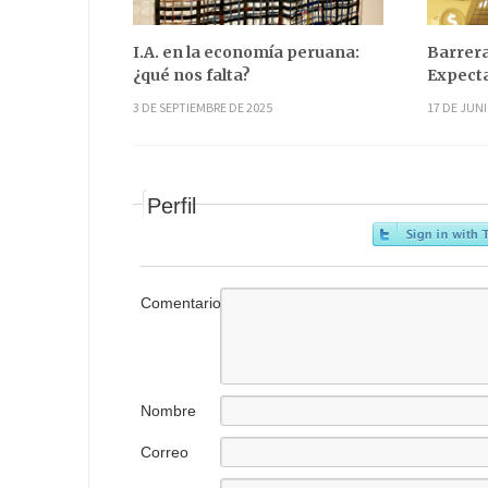
I.A. en la economía peruana:
Barrera
¿qué nos falta?
Expecta
3 DE SEPTIEMBRE DE 2025
17 DE JUNI
Perfil
Comentario
Nombre
Correo
electrónico