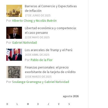
Barreras al Comercio y Expectativas
de Inflación
17 DE JUNIO DE 2025
Por
Alberto Chong y Nicolás Butrón
Libertad económica y competencia:
el caso peruano
22 DE MAYO DE 2025
Por
Gabriel Natividad
Los aranceles de Trump y el Perú
16 DE ABRIL DE 2025
Por
Pablo de la Flor
Finanzas personales: el precio
exorbitante de la tarjeta de crédito
10 DE MARZO DE 2025
Por
Soulange Gramegna y Gabriel Natividad
agosto 2026
D
L
M
X
J
V
S