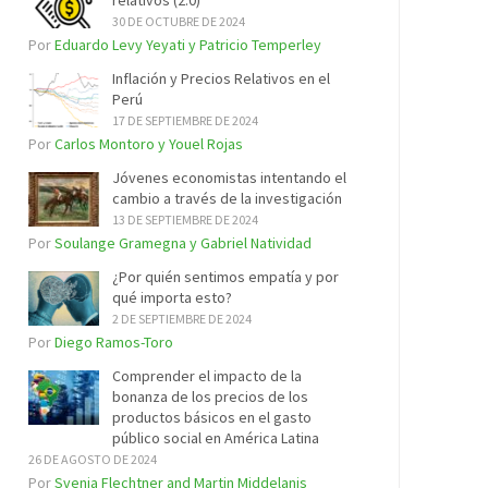
relativos (2.0)
30 DE OCTUBRE DE 2024
Por
Eduardo Levy Yeyati y Patricio Temperley
Inflación y Precios Relativos en el
Perú
17 DE SEPTIEMBRE DE 2024
Por
Carlos Montoro y Youel Rojas
Jóvenes economistas intentando el
cambio a través de la investigación
13 DE SEPTIEMBRE DE 2024
Por
Soulange Gramegna y Gabriel Natividad
¿Por quién sentimos empatía y por
qué importa esto?
2 DE SEPTIEMBRE DE 2024
Por
Diego Ramos-Toro
Comprender el impacto de la
bonanza de los precios de los
productos básicos en el gasto
público social en América Latina
26 DE AGOSTO DE 2024
Por
Svenja Flechtner and Martin Middelanis