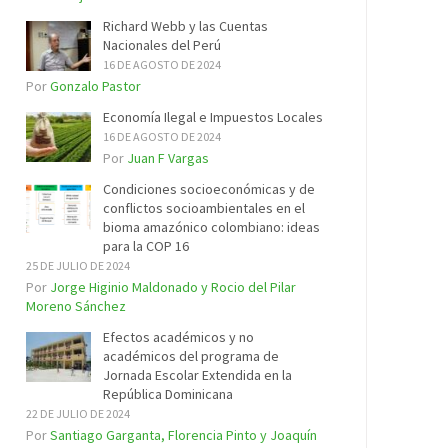
Richard Webb y las Cuentas
Nacionales del Perú
16 DE AGOSTO DE 2024
Por
Gonzalo Pastor
Economía Ilegal e Impuestos Locales
16 DE AGOSTO DE 2024
Por
Juan F Vargas
Condiciones socioeconómicas y de
conflictos socioambientales en el
bioma amazónico colombiano: ideas
para la COP 16
25 DE JULIO DE 2024
Por
Jorge Higinio Maldonado y Rocio del Pilar
Moreno Sánchez
Efectos académicos y no
académicos del programa de
Jornada Escolar Extendida en la
República Dominicana
22 DE JULIO DE 2024
Por
Santiago Garganta, Florencia Pinto y Joaquín