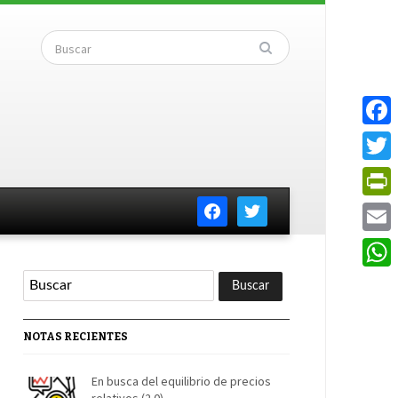
Faceb
Twitte
facebook
twitter
PrintF
Email
Whats
NOTAS RECIENTES
En busca del equilibrio de precios