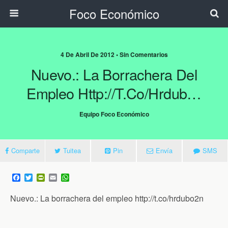
Foco Económico
4 De Abril De 2012 • Sin Comentarios
Nuevo.: La Borrachera Del
Empleo Http://t.co/hrdub…
Equipo Foco Económico
Comparte
Tuitea
Pin
Envía
SMS
F
T
P
E
W
a
w
r
m
h
c
i
i
a
a
Nuevo.: La borrachera del empleo http://t.co/hrdubo2n
e
t
n
i
t
b
t
t
l
s
o
e
F
A
o
r
r
p