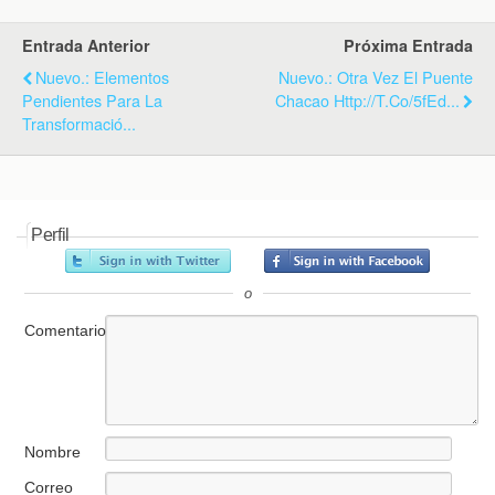
k
i
p
e
Entrada Anterior
Próxima Entrada
n
d
Nuevo.: Elementos
Nuevo.: Otra Vez El Puente
l
Pendientes Para La
Chacao Http://t.co/5fEd...
y
Transformació...
Perfil
o
Comentario
Nombre
Correo