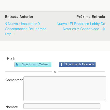
k
i
p
e
n
d
Entrada Anterior
Próxima Entrada
l
y
Nuevo.: Impuestos Y
Nuevo.: El Poderoso Lobby De
Concentración Del Ingreso
Notarios Y Conservado...
Http...
Perfil
o
Comentario
Nombre