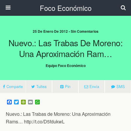
Foco Económico
25 De Enero De 2012 • Sin Comentarios
Nuevo.: Las Trabas De Moreno:
Una Aproximación Ram…
Equipo Foco Económico
Comparte
Tuitea
Pin
Envía
SMS
F
T
P
E
W
a
w
r
m
h
c
i
i
a
a
Nuevo.: Las Trabas de Moreno: Una Aproximación
e
t
n
i
t
b
t
t
l
s
Rams… http://t.co/D5fdukwL
o
e
F
A
o
r
r
p