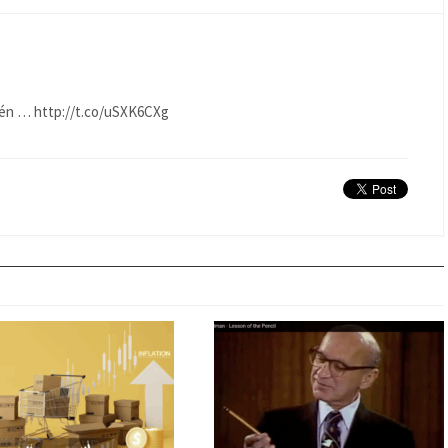
uién … http://t.co/uSXK6CXg