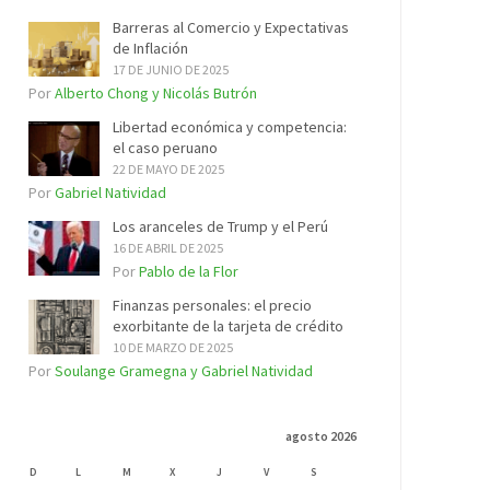
Barreras al Comercio y Expectativas
de Inflación
17 DE JUNIO DE 2025
Por
Alberto Chong y Nicolás Butrón
Libertad económica y competencia:
el caso peruano
22 DE MAYO DE 2025
Por
Gabriel Natividad
Los aranceles de Trump y el Perú
16 DE ABRIL DE 2025
Por
Pablo de la Flor
Finanzas personales: el precio
exorbitante de la tarjeta de crédito
10 DE MARZO DE 2025
Por
Soulange Gramegna y Gabriel Natividad
agosto 2026
D
L
M
X
J
V
S