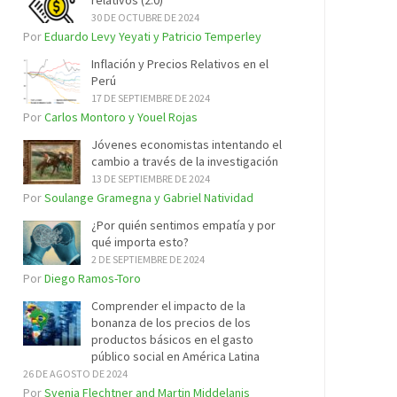
relativos (2.0)
30 DE OCTUBRE DE 2024
Por
Eduardo Levy Yeyati y Patricio Temperley
Inflación y Precios Relativos en el
Perú
17 DE SEPTIEMBRE DE 2024
Por
Carlos Montoro y Youel Rojas
Jóvenes economistas intentando el
cambio a través de la investigación
13 DE SEPTIEMBRE DE 2024
Por
Soulange Gramegna y Gabriel Natividad
¿Por quién sentimos empatía y por
qué importa esto?
2 DE SEPTIEMBRE DE 2024
Por
Diego Ramos-Toro
Comprender el impacto de la
bonanza de los precios de los
productos básicos en el gasto
público social en América Latina
26 DE AGOSTO DE 2024
Por
Svenja Flechtner and Martin Middelanis