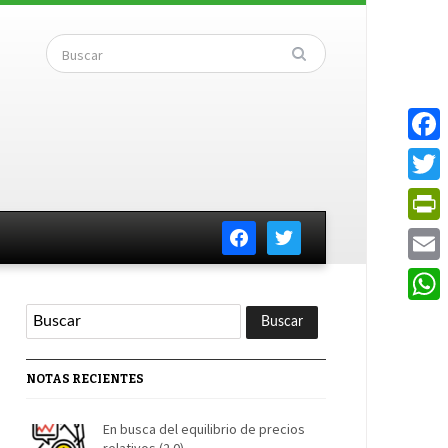
Faceb
Twitte
facebook
twitter
PrintF
Email
Whats
NOTAS RECIENTES
En busca del equilibrio de precios