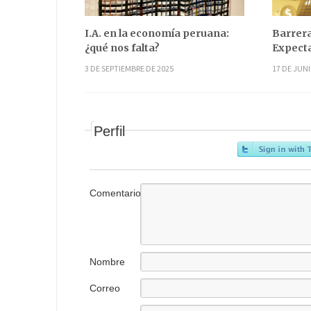
I.A. en la economía peruana:
Barrera
¿qué nos falta?
Expecta
3 DE SEPTIEMBRE DE 2025
17 DE JUNI
Perfil
Comentario
Nombre
Correo
electrónico