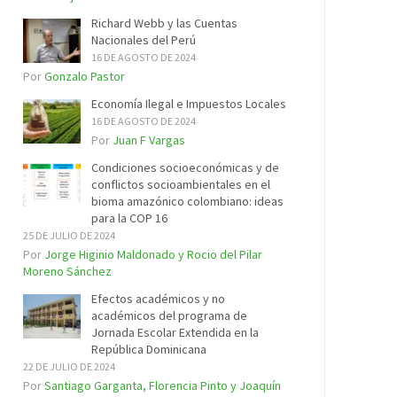
Richard Webb y las Cuentas
Nacionales del Perú
16 DE AGOSTO DE 2024
Por
Gonzalo Pastor
Economía Ilegal e Impuestos Locales
16 DE AGOSTO DE 2024
Por
Juan F Vargas
Condiciones socioeconómicas y de
conflictos socioambientales en el
bioma amazónico colombiano: ideas
para la COP 16
25 DE JULIO DE 2024
Por
Jorge Higinio Maldonado y Rocio del Pilar
Moreno Sánchez
Efectos académicos y no
académicos del programa de
Jornada Escolar Extendida en la
República Dominicana
22 DE JULIO DE 2024
Por
Santiago Garganta, Florencia Pinto y Joaquín