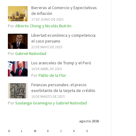
Barreras al Comercio y Expectativas
de Inflación
17 DE JUNIO DE 2025
Por
Alberto Chong y Nicolás Butrón
Libertad económica y competencia:
el caso peruano
22 DE MAYO DE 2025
Por
Gabriel Natividad
Los aranceles de Trump y el Perú
16 DE ABRIL DE 2025
Por
Pablo de la Flor
Finanzas personales: el precio
exorbitante de la tarjeta de crédito
10 DE MARZO DE 2025
Por
Soulange Gramegna y Gabriel Natividad
agosto 2026
D
L
M
X
J
V
S