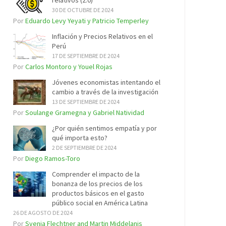
relativos (2.0)
30 DE OCTUBRE DE 2024
Por
Eduardo Levy Yeyati y Patricio Temperley
Inflación y Precios Relativos en el
Perú
17 DE SEPTIEMBRE DE 2024
Por
Carlos Montoro y Youel Rojas
Jóvenes economistas intentando el
cambio a través de la investigación
13 DE SEPTIEMBRE DE 2024
Por
Soulange Gramegna y Gabriel Natividad
¿Por quién sentimos empatía y por
qué importa esto?
2 DE SEPTIEMBRE DE 2024
Por
Diego Ramos-Toro
Comprender el impacto de la
bonanza de los precios de los
productos básicos en el gasto
público social en América Latina
26 DE AGOSTO DE 2024
Por
Svenja Flechtner and Martin Middelanis