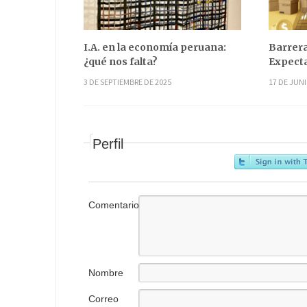
I.A. en la economía peruana:
Barrera
¿qué nos falta?
Expecta
3 DE SEPTIEMBRE DE 2025
17 DE JUNI
Perfil
Comentario
Nombre
Correo