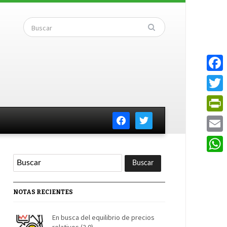
Faceb
Twitte
facebook
twitter
PrintF
Email
Whats
NOTAS RECIENTES
En busca del equilibrio de precios