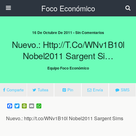
Foco Económico
16 De Octubre De 2011 • Sin Comentarios
Nuevo.: Http://t.co/WNv1B10l
Nobel2011 Sargent Si…
Equipo Foco Económico
Comparte
Tuitea
Pin
Envía
SMS
F
T
P
E
W
a
w
r
m
h
c
i
i
a
a
Nuevo.: http://t.co/WNv1B10l Nobel2011 Sargent Sims
e
t
n
i
t
b
t
t
l
s
o
e
F
A
o
r
r
p