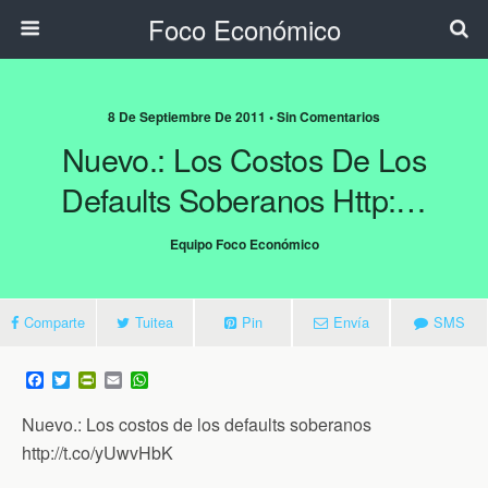
Foco Económico
8 De Septiembre De 2011 • Sin Comentarios
Nuevo.: Los Costos De Los
Defaults Soberanos Http:…
Equipo Foco Económico
Comparte
Tuitea
Pin
Envía
SMS
F
T
P
E
W
a
w
r
m
h
c
i
i
a
a
Nuevo.: Los costos de los defaults soberanos
e
t
n
i
t
b
t
t
l
s
http://t.co/yUwvHbK
o
e
F
A
o
r
r
p