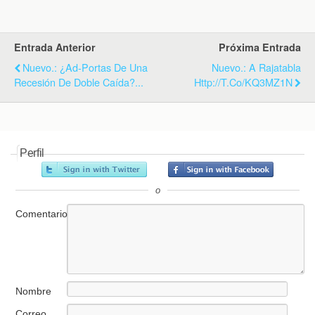
k
i
p
e
n
d
Entrada Anterior
Próxima Entrada
l
y
Nuevo.: ¿Ad-Portas De Una
Nuevo.: A Rajatabla
Recesión De Doble Caída?...
Http://t.co/kQ3MZ1N
Perfil
o
Comentario
Nombre
Correo