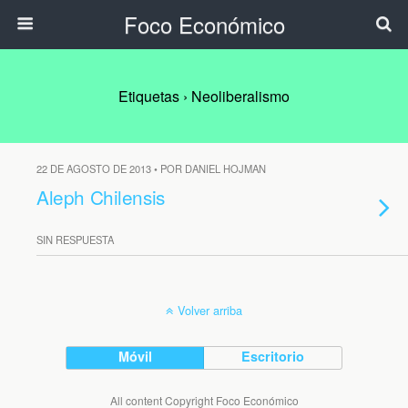
Foco Económico
Etiquetas › Neoliberalismo
22 DE AGOSTO DE 2013 • POR DANIEL HOJMAN
Aleph Chilensis
SIN RESPUESTA
Volver arriba
Móvil
Escritorio
All content Copyright Foco Económico