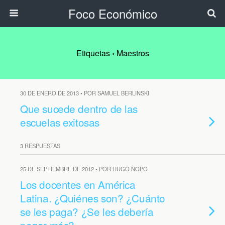
Foco Económico
Etiquetas › Maestros
30 DE ENERO DE 2013 • POR SAMUEL BERLINSKI
Que sucede dentro de las
escuelas exitosas
3 RESPUESTAS
25 DE SEPTIEMBRE DE 2012 • POR HUGO ÑOPO
Los docentes en América
Latina. ¿Quiénes son? ¿Cuánto
se les paga? ¿Se les debería