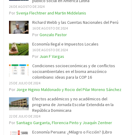
público social en América Latina
26 DE AGOSTO DE 2024
Por
Svenja Flechtner and Martin Middelanis
Richard Webb y las Cuentas Nacionales del Perú
16 DE AGOSTO DE 2024
Por
Gonzalo Pastor
Economía Ilegal e Impuestos Locales
16 DE AGOSTO DE 2024
Por
Juan F Vargas
Condiciones socioeconómicas y de conflictos
socioambientales en el bioma amazónico
colombiano: ideas para la COP 16
25 DE JULIO DE 2024
Por
Jorge Higinio Maldonado y Rocio del Pilar Moreno Sánchez
Efectos académicos y no académicos del
programa de Jornada Escolar Extendida en la
República Dominicana
22 DE JULIO DE 2024
Por
Santiago Garganta, Florencia Pinto y Joaquín Zentner
Economía Peruana: ¿Milagro o Ficción? (Libro