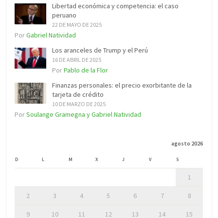
Libertad económica y competencia: el caso
peruano
22 DE MAYO DE 2025
Por
Gabriel Natividad
Los aranceles de Trump y el Perú
16 DE ABRIL DE 2025
Por
Pablo de la Flor
Finanzas personales: el precio exorbitante de la
tarjeta de crédito
10 DE MARZO DE 2025
Por
Soulange Gramegna y Gabriel Natividad
agosto 2026
D
L
M
X
J
V
S
1
2
3
4
5
6
7
8
9
10
11
12
13
14
15