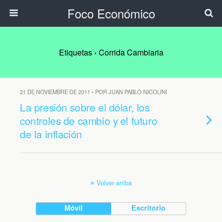
Foco Económico
Etiquetas › Corrida Cambiaria
21 DE NOVIEMBRE DE 2011 • POR JUAN PABLO NICOLINI
La presión sobre el dólar, los
controles de cambio y el futuro
de la inflación
Volver arriba
Móvil
Escritorio