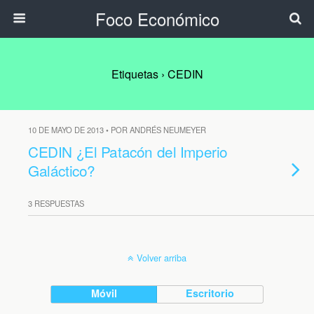
Foco Económico
Etiquetas › CEDIN
10 DE MAYO DE 2013 • POR ANDRÉS NEUMEYER
CEDIN ¿El Patacón del Imperio
Galáctico?
3 RESPUESTAS
Volver arriba
Móvil
Escritorio