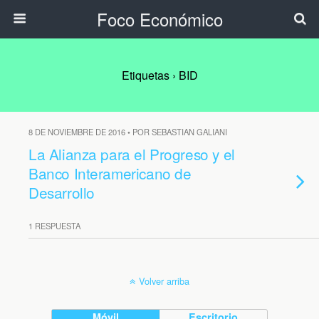
Foco Económico
Etiquetas › BID
8 DE NOVIEMBRE DE 2016 • POR SEBASTIAN GALIANI
La Alianza para el Progreso y el
Banco Interamericano de
Desarrollo
1 RESPUESTA
Volver arriba
Móvil
Escritorio