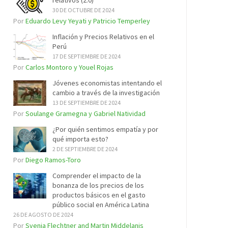
relativos (2.0)
30 DE OCTUBRE DE 2024
Por
Eduardo Levy Yeyati y Patricio Temperley
Inflación y Precios Relativos en el
Perú
17 DE SEPTIEMBRE DE 2024
Por
Carlos Montoro y Youel Rojas
Jóvenes economistas intentando el
cambio a través de la investigación
13 DE SEPTIEMBRE DE 2024
Por
Soulange Gramegna y Gabriel Natividad
¿Por quién sentimos empatía y por
qué importa esto?
2 DE SEPTIEMBRE DE 2024
Por
Diego Ramos-Toro
Comprender el impacto de la
bonanza de los precios de los
productos básicos en el gasto
público social en América Latina
26 DE AGOSTO DE 2024
Por
Svenja Flechtner and Martin Middelanis