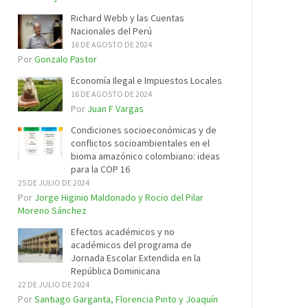
Richard Webb y las Cuentas
Nacionales del Perú
16 DE AGOSTO DE 2024
Por
Gonzalo Pastor
Economía Ilegal e Impuestos Locales
16 DE AGOSTO DE 2024
Por
Juan F Vargas
Condiciones socioeconómicas y de
conflictos socioambientales en el
bioma amazónico colombiano: ideas
para la COP 16
25 DE JULIO DE 2024
Por
Jorge Higinio Maldonado y Rocio del Pilar
Moreno Sánchez
Efectos académicos y no
académicos del programa de
Jornada Escolar Extendida en la
República Dominicana
22 DE JULIO DE 2024
Por
Santiago Garganta, Florencia Pinto y Joaquín