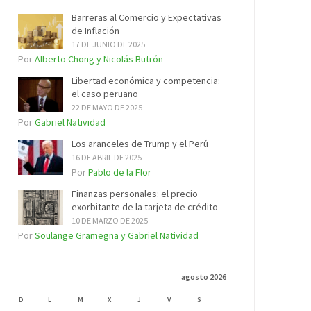
Barreras al Comercio y Expectativas
de Inflación
17 DE JUNIO DE 2025
Por
Alberto Chong y Nicolás Butrón
Libertad económica y competencia:
el caso peruano
22 DE MAYO DE 2025
Por
Gabriel Natividad
Los aranceles de Trump y el Perú
16 DE ABRIL DE 2025
Por
Pablo de la Flor
Finanzas personales: el precio
exorbitante de la tarjeta de crédito
10 DE MARZO DE 2025
Por
Soulange Gramegna y Gabriel Natividad
agosto 2026
D
L
M
X
J
V
S