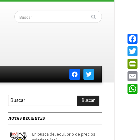
Faceb
Twitte
facebook
twitter
PrintF
Email
Whats
NOTAS RECIENTES
En busca del equilibrio de precios