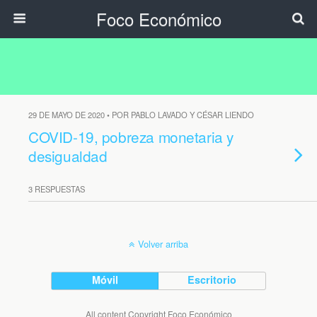
Foco Económico
29 DE MAYO DE 2020 • POR PABLO LAVADO Y CÉSAR LIENDO
COVID-19, pobreza monetaria y
desigualdad
3 RESPUESTAS
Volver arriba
Móvil
Escritorio
All content Copyright Foco Económico