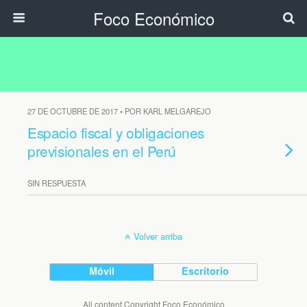
Foco Económico
27 DE OCTUBRE DE 2017 • POR KARL MELGAREJO
Espacio fiscal y obligaciones
previsionales en el Perú
SIN RESPUESTA
Volver arriba
Móvil
Escritorio
All content Copyright Foco Económico