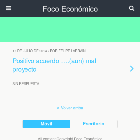
Foco Económico
17 DE JULIO DE 2014 • POR FELIPE LARRAÍN
Positivo acuerdo ….(aun) mal
proyecto
SIN RESPUESTA
Volver arriba
Móvil
Escritorio
All content Copyright Foco Económico