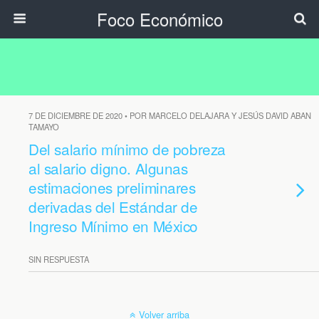
Foco Económico
7 DE DICIEMBRE DE 2020 • POR MARCELO DELAJARA Y JESÚS DAVID ABAN
TAMAYO
Del salario mínimo de pobreza
al salario digno. Algunas
estimaciones preliminares
derivadas del Estándar de
Ingreso Mínimo en México
SIN RESPUESTA
Volver arriba