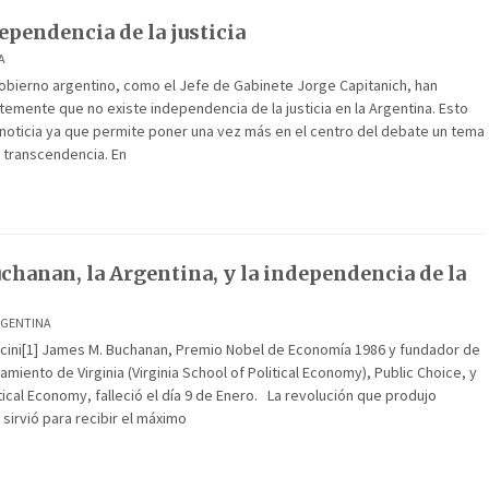
ependencia de la justicia
A
gobierno argentino, como el Jefe de Gabinete Jorge Capitanich, han
emente que no existe independencia de la justicia en la Argentina. Esto
noticia ya que permite poner una vez más en el centro del debate un tema
 transcendencia. En
chanan, la Argentina, y la independencia de la
RGENTINA
scini[1] James M. Buchanan, Premio Nobel de Economía 1986 y fundador de
miento de Virginia (Virginia School of Political Economy), Public Choice, y
itical Economy, falleció el día 9 de Enero. La revolución que produjo
 sirvió para recibir el máximo