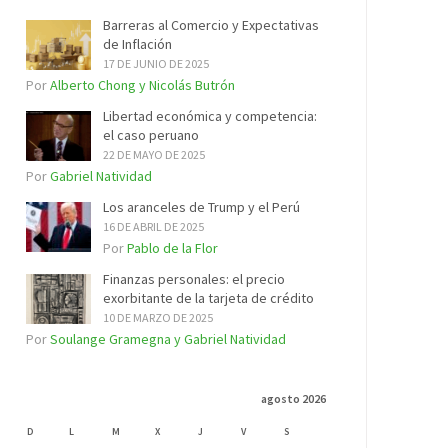
Barreras al Comercio y Expectativas
de Inflación
17 DE JUNIO DE 2025
Por
Alberto Chong y Nicolás Butrón
Libertad económica y competencia:
el caso peruano
22 DE MAYO DE 2025
Por
Gabriel Natividad
Los aranceles de Trump y el Perú
16 DE ABRIL DE 2025
Por
Pablo de la Flor
Finanzas personales: el precio
exorbitante de la tarjeta de crédito
10 DE MARZO DE 2025
Por
Soulange Gramegna y Gabriel Natividad
agosto 2026
D
L
M
X
J
V
S