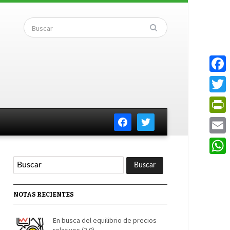
Faceb
Twitte
facebook
twitter
PrintF
Email
Whats
NOTAS RECIENTES
En busca del equilibrio de precios