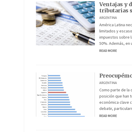
Ventajas y d
tributarias 
ARGENTINA
América Latina ne
limitados y escaso
impuestos sobre l
50%. Además, en u
READ MORE
Preocupémon
ARGENTINA
Como parte de la c
posición que han t
económica clave c
debatir, particula
READ MORE