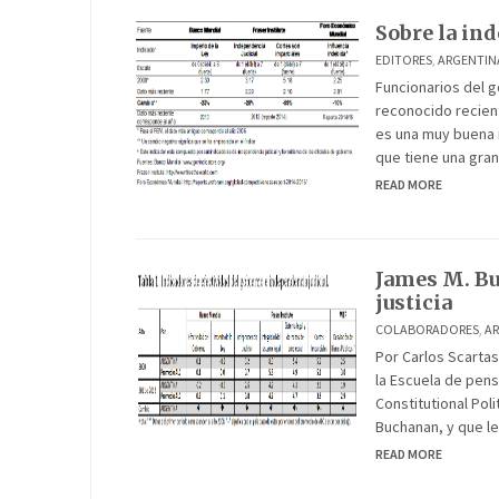
Sobre la ind
EDITORES
,
ARGENTIN
Funcionarios del 
reconocido recient
es una muy buena 
que tiene una gran
READ MORE
James M. Bu
justicia
COLABORADORES
,
A
Por Carlos Scarta
la Escuela de pensa
Constitutional Pol
Buchanan, y que le
READ MORE