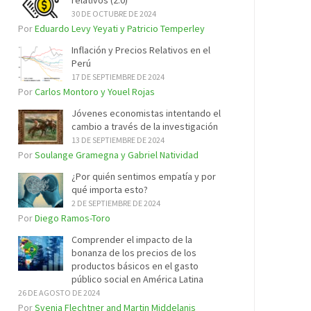
relativos (2.0)
30 DE OCTUBRE DE 2024
Por
Eduardo Levy Yeyati y Patricio Temperley
Inflación y Precios Relativos en el
Perú
17 DE SEPTIEMBRE DE 2024
Por
Carlos Montoro y Youel Rojas
Jóvenes economistas intentando el
cambio a través de la investigación
13 DE SEPTIEMBRE DE 2024
Por
Soulange Gramegna y Gabriel Natividad
¿Por quién sentimos empatía y por
qué importa esto?
2 DE SEPTIEMBRE DE 2024
Por
Diego Ramos-Toro
Comprender el impacto de la
bonanza de los precios de los
productos básicos en el gasto
público social en América Latina
26 DE AGOSTO DE 2024
Por
Svenja Flechtner and Martin Middelanis