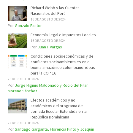
Richard Webb y las Cuentas
Nacionales del Perú
16 DE AGOSTO DE 2024
Por
Gonzalo Pastor
Economía Ilegal e Impuestos Locales
16 DE AGOSTO DE 2024
Por
Juan F Vargas
Condiciones socioeconómicas y de
conflictos socioambientales en el
bioma amazónico colombiano: ideas
para la COP 16
25 DE JULIO DE 2024
Por
Jorge Higinio Maldonado y Rocio del Pilar
Moreno Sánchez
Efectos académicos y no
académicos del programa de
Jornada Escolar Extendida en la
República Dominicana
22 DE JULIO DE 2024
Por
Santiago Garganta, Florencia Pinto y Joaquín