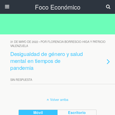
Foco Económico
31 DE MAYO DE 2022 • POR FLORENCIA BORRESCIO-HIGA Y PATRICIO
VALENZUELA
Desigualdad de género y salud
mental en tiempos de
pandemia
SIN RESPUESTA
Volver arriba
Móvil
Escritorio