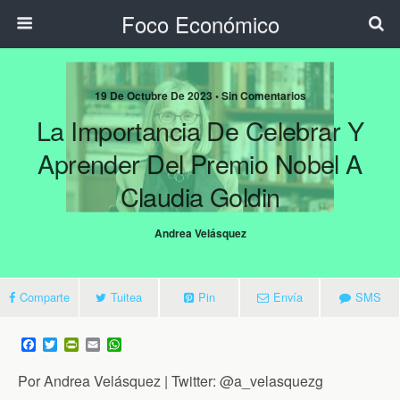
Foco Económico
19 De Octubre De 2023 • Sin Comentarios
La Importancia De Celebrar Y
Aprender Del Premio Nobel A
Claudia Goldin
Andrea Velásquez
Comparte
Tuitea
Pin
Envía
SMS
F
T
P
E
W
a
w
r
m
h
c
i
i
a
a
Por Andrea Velásquez | Twitter: @a_velasquezg
e
t
n
i
t