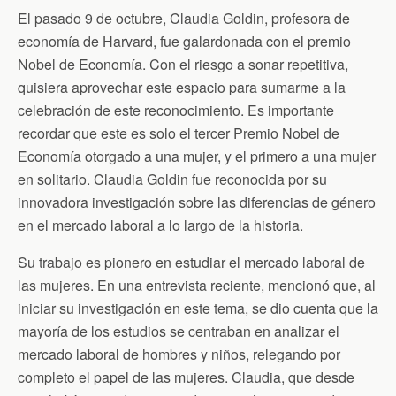
b
t
t
l
s
o
e
F
A
El pasado 9 de octubre, Claudia Goldin, profesora de
o
r
r
p
economía de Harvard, fue galardonada con el premio
k
i
p
e
Nobel de Economía. Con el riesgo a sonar repetitiva,
n
d
quisiera aprovechar este espacio para sumarme a la
l
celebración de este reconocimiento. Es importante
y
recordar que este es solo el tercer Premio Nobel de
Economía otorgado a una mujer, y el primero a una mujer
en solitario. Claudia Goldin fue reconocida por su
innovadora investigación sobre las diferencias de género
en el mercado laboral a lo largo de la historia.
Su trabajo es pionero en estudiar el mercado laboral de
las mujeres. En una entrevista reciente, mencionó que, al
iniciar su investigación en este tema, se dio cuenta que la
mayoría de los estudios se centraban en analizar el
mercado laboral de hombres y niños, relegando por
completo el papel de las mujeres. Claudia, que desde