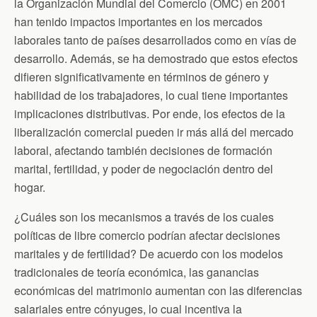
b
t
t
l
s
la Organización Mundial del Comercio (OMC) en 2001
o
e
F
A
han tenido impactos importantes en los mercados
o
r
r
p
k
i
p
laborales tanto de países desarrollados como en vías de
e
n
desarrollo. Además, se ha demostrado que estos efectos
d
difieren significativamente en términos de género y
l
y
habilidad de los trabajadores, lo cual tiene importantes
implicaciones distributivas. Por ende, los efectos de la
liberalización comercial pueden ir más allá del mercado
laboral, afectando también decisiones de formación
marital, fertilidad, y poder de negociación dentro del
hogar.
¿Cuáles son los mecanismos a través de los cuales
políticas de libre comercio podrían afectar decisiones
maritales y de fertilidad? De acuerdo con los modelos
tradicionales de teoría económica, las ganancias
económicas del matrimonio aumentan con las diferencias
salariales entre cónyuges, lo cual incentiva la