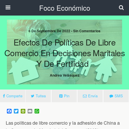
Foco Económico
6 De Septiembre De 2022 • Sin Comentarios
Efectos De Políticas De Libre
Comercio En Decisiones Maritales
Y De Fertilidad
Andrea Velásquez
Comparte
Tuitea
Pin
Envía
SMS
F
T
P
E
W
a
w
r
m
h
c
i
i
a
a
Las políticas de libre comercio y la adhesión de China a
e
t
n
i
t