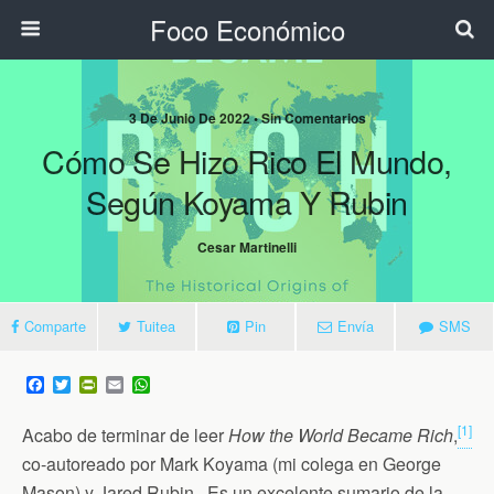
Foco Económico
3 De Junio De 2022 • Sin Comentarios
Cómo Se Hizo Rico El Mundo,
Según Koyama Y Rubin
Cesar Martinelli
Comparte
Tuitea
Pin
Envía
SMS
F
T
P
E
W
a
w
r
m
h
c
i
i
a
a
[1]
Acabo de terminar de leer
How the World Became Rich
,
e
t
n
i
t
b
t
t
l
s
co-autoreado por Mark Koyama (mi colega en George
o
e
F
A
o
r
r
p
Mason) y Jared Rubin. Es un excelente sumario de la