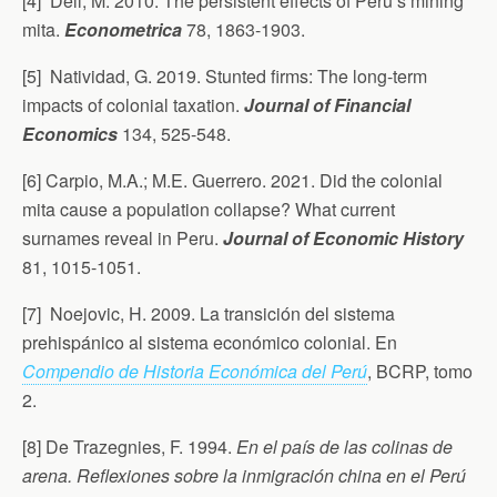
[4] Dell, M. 2010. The persistent effects of Peru’s mining
mita.
Econometrica
78, 1863-1903.
[5] Natividad, G. 2019. Stunted firms: The long-term
impacts of colonial taxation.
Journal of Financial
Economics
134, 525-548.
[6] Carpio, M.A.; M.E. Guerrero. 2021. Did the colonial
mita cause a population collapse? What current
surnames reveal in Peru.
Journal of Economic History
81, 1015-1051.
[7] Noejovic, H. 2009. La transición del sistema
prehispánico al sistema económico colonial. En
Compendio de Historia Económica del Perú
, BCRP, tomo
2.
[8] De Trazegnies, F. 1994.
En el país de las colinas de
arena.
Reflexiones sobre la inmigración china en el Perú