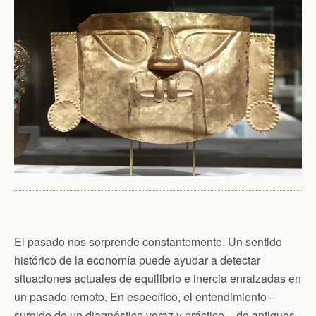
k
i
p
e
n
d
l
y
El pasado nos sorprende constantemente. Un sentido
histórico de la economía puede ayudar a detectar
situaciones actuales de equilibrio e inercia enraizadas en
un pasado remoto. En específico, el entendimiento –
surgido de un diagnóstico veraz y práctico – de antiguos