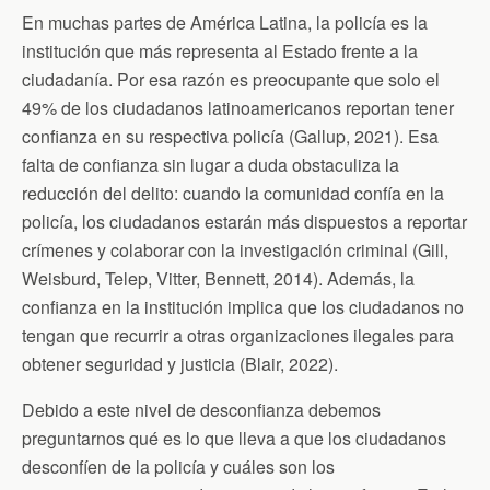
b
t
t
l
s
o
e
F
A
En muchas partes de América Latina, la policía es la
o
r
r
p
institución que más representa al Estado frente a la
k
i
p
e
ciudadanía. Por esa razón es preocupante que solo el
n
d
49% de los ciudadanos latinoamericanos reportan tener
l
confianza en su respectiva policía (Gallup, 2021). Esa
y
falta de confianza sin lugar a duda obstaculiza la
reducción del delito: cuando la comunidad confía en la
policía, los ciudadanos estarán más dispuestos a reportar
crímenes y colaborar con la investigación criminal (Gill,
Weisburd, Telep, Vitter, Bennett, 2014). Además, la
confianza en la institución implica que los ciudadanos no
tengan que recurrir a otras organizaciones ilegales para
obtener seguridad y justicia (Blair, 2022).
Debido a este nivel de desconfianza debemos
preguntarnos qué es lo que lleva a que los ciudadanos
desconfíen de la policía y cuáles son los