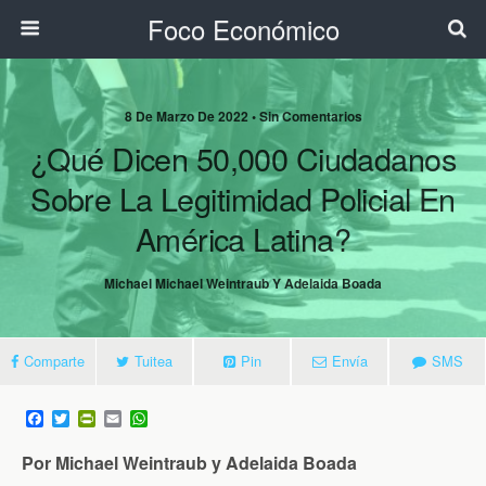
Foco Económico
8 De Marzo De 2022 • Sin Comentarios
¿Qué Dicen 50,000 Ciudadanos
Sobre La Legitimidad Policial En
América Latina?
Michael Michael Weintraub Y Adelaida Boada
Comparte
Tuitea
Pin
Envía
SMS
F
T
P
E
W
a
w
r
m
h
c
i
i
a
a
Por Michael Weintraub y
Adelaida Boada
e
t
n
i
t