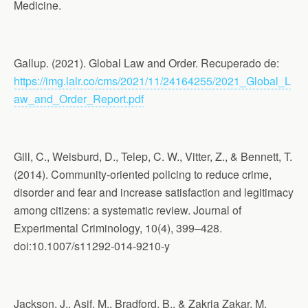
Medicine.
Gallup. (2021). Global Law and Order. Recuperado de:
https://img.lalr.co/cms/2021/11/24164255/2021_Global_L
aw_and_Order_Report.pdf
Gill, C., Weisburd, D., Telep, C. W., Vitter, Z., & Bennett, T.
(2014). Community-oriented policing to reduce crime,
disorder and fear and increase satisfaction and legitimacy
among citizens: a systematic review. Journal of
Experimental Criminology, 10(4), 399–428.
doi:10.1007/s11292-014-9210-y
Jackson, J., Asif, M., Bradford, B., & Zakria Zakar, M.