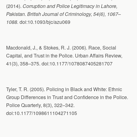
(2014).
Corruption and Police Legitimacy in Lahore,
Pakistan. British Journal of Criminology, 54(6), 1067–
1088.
doi:10.1093/bjc/azu069
Macdonald, J., & Stokes, R. J. (2006). Race, Social
Capital, and Trust in the Police. Urban Affairs Review,
41(3), 358–375. doi:10.1177/1078087405281707
Tyler, T. R. (2005). Policing in Black and White: Ethnic
Group Differences in Trust and Confidence in the Police.
Police Quarterly, 8(3), 322–342.
doi:10.1177/1098611104271105