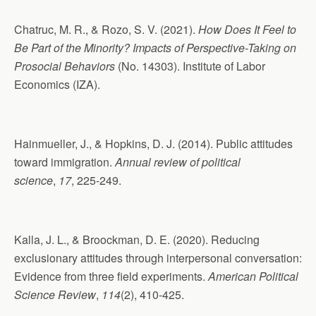
Chatruc, M. R., & Rozo, S. V. (2021).
How Does It Feel to
Be Part of the Minority? Impacts of Perspective-Taking on
Prosocial Behaviors
(No. 14303). Institute of Labor
Economics (IZA).
Hainmueller, J., & Hopkins, D. J. (2014). Public attitudes
toward immigration.
Annual review of political
science
,
17
, 225-249.
Kalla, J. L., & Broockman, D. E. (2020). Reducing
exclusionary attitudes through interpersonal conversation:
Evidence from three field experiments.
American Political
Science Review
,
114
(2), 410-425.