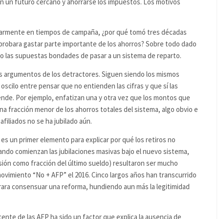
en un futuro cercano y ahorrarse los impuestos. Los motivos
cularmente en tiempos de campaña, ¿por qué tomó tres décadas
aprobara gastar parte importante de los ahorros? Sobre todo dado
o las supuestas bondades de pasar a un sistema de reparto.
s argumentos de los detractores. Siguen siendo los mismos
cilo entre pensar que no entienden las cifras y que sí las
ende. Por ejemplo, enfatizan una y otra vez que los montos que
 fracción menor de los ahorros totales del sistema, algo obvio e
afiliados no se ha jubilado aún.
 es un primer elemento para explicar por qué los retiros no
uando comienzan las jubilaciones masivas bajo el nuevo sistema,
ión como fracción del último sueldo) resultaron ser mucho
ovimiento “No + AFP” el 2016. Cinco largos años han transcurrido
grara consensuar una reforma, hundiendo aun más la legitimidad
nte de las AFP ha sido un factor que explica la ausencia de