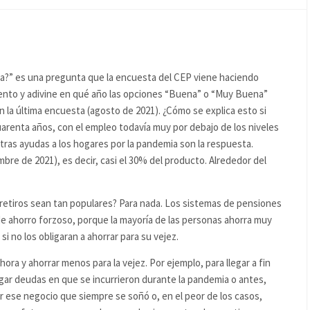
ca?” es una pregunta que la encuesta del CEP viene haciendo
to y adivine en qué año las opciones “Buena” o “Muy Buena”
n la última encuesta (agosto de 2021). ¿Cómo se explica esto si
uarenta años, con el empleo todavía muy por debajo de los niveles
 otras ayudas a los hogares por la pandemia son la respuesta.
bre de 2021), es decir, casi el 30% del producto. Alrededor del
s retiros sean tan populares? Para nada. Los sistemas de pensiones
 ahorro forzoso, porque la mayoría de las personas ahorra muy
i no los obligaran a ahorrar para su vejez.
ra y ahorrar menos para la vejez. Por ejemplo, para llegar a fin
gar deudas en que se incurrieron durante la pandemia o antes,
r ese negocio que siempre se soñó o, en el peor de los casos,