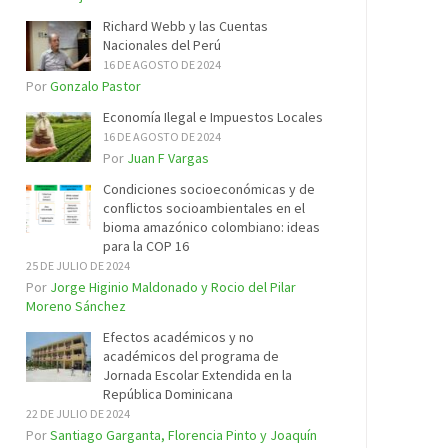
Richard Webb y las Cuentas
Nacionales del Perú
16 DE AGOSTO DE 2024
Por
Gonzalo Pastor
Economía Ilegal e Impuestos Locales
16 DE AGOSTO DE 2024
Por
Juan F Vargas
Condiciones socioeconómicas y de
conflictos socioambientales en el
bioma amazónico colombiano: ideas
para la COP 16
25 DE JULIO DE 2024
Por
Jorge Higinio Maldonado y Rocio del Pilar
Moreno Sánchez
Efectos académicos y no
académicos del programa de
Jornada Escolar Extendida en la
República Dominicana
22 DE JULIO DE 2024
Por
Santiago Garganta, Florencia Pinto y Joaquín