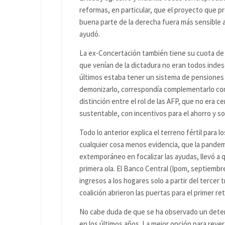
reformas, en particular, que el proyecto que 
buena parte de la derecha fuera más sensible 
ayudó.
La ex-Concertación también tiene su cuota de 
que venían de la dictadura no eran todos indes
últimos estaba tener un sistema de pensiones fi
demonizarlo, correspondía complementarlo con
distinción entre el rol de las AFP, que no era 
sustentable, con incentivos para el ahorro y soli
Todo lo anterior explica el terreno fértil para
cualquier cosa menos evidencia, que la pandemia
extemporáneo en focalizar las ayudas, llevó a q
primera ola. El Banco Central (Ipom, septiembre 
ingresos a los hogares solo a partir del tercer
coalición abrieron las puertas para el primer ret
No cabe duda de que se ha observado un deterior
en los últimos años. La mejor opción para reve