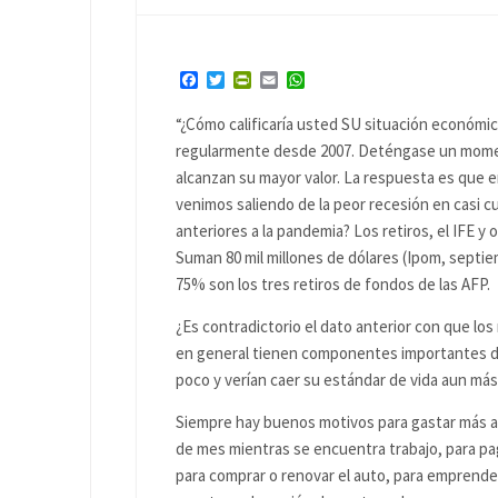
Facebook
Twitter
PrintFriendly
Email
WhatsApp
“¿Cómo calificaría usted SU situación económi
regularmente desde 2007. Deténgase un momen
alcanzan su mayor valor. La respuesta es que e
venimos saliendo de la peor recesión en casi c
anteriores a la pandemia? Los retiros, el IFE y
Suman 80 mil millones de dólares (Ipom, septiem
75% son los tres retiros de fondos de las AFP.
¿Es contradictorio el dato anterior con que lo
en general tienen componentes importantes de
poco y verían caer su estándar de vida aun más s
Siempre hay buenos motivos para gastar más aho
de mes mientras se encuentra trabajo, para pa
para comprar o renovar el auto, para emprende