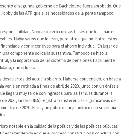
presentó el segundo gobierno de Bachelet no fuera aprobado. Que
al lobby de las AFP que a las necesidades de la gente tampoco
responsabilidad. Nunca sinceró con sus bases que los amarres
eables. Había varios que lo eran, pero otros que no. Entre estos
nanciado y con incentivos para el ahorro individual. En lugar de
 una componente solidaria sustantiva. Tampoco se hizo la
central, y la importancia de un sistema de pensiones fiscalmente
dario, que sí lo era.
 los desaciertos del actual gobierno. Haberse convencido, en base a
 venía en retirada a fines de abril de 2020, junto con un énfasis
ue llegara muy tarde con ingresos para las familias durante la
de 2021, Gráfico III.5) registra transferencias significativas de
 trimestre de 2020. Esto y un pobre manejo político con su propia
iro.
o notable en la calidad de la política y de las políticas públicas
rtir esta tendencia es que el proceso constitucional concluya con