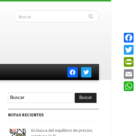
Faceb
Twitte
facebook
twitter
PrintF
Email
Whats
NOTAS RECIENTES
En busca del equilibrio de precios