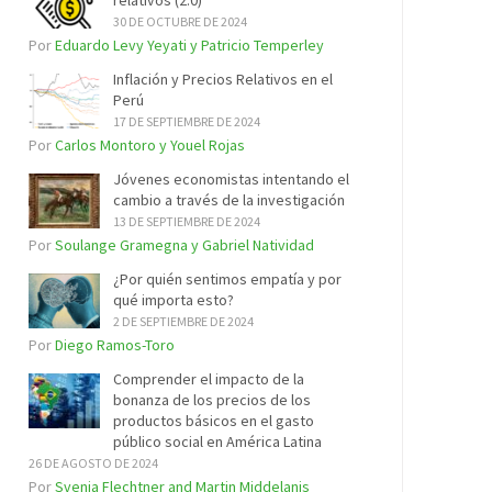
relativos (2.0)
30 DE OCTUBRE DE 2024
Por
Eduardo Levy Yeyati y Patricio Temperley
Inflación y Precios Relativos en el
Perú
17 DE SEPTIEMBRE DE 2024
Por
Carlos Montoro y Youel Rojas
Jóvenes economistas intentando el
cambio a través de la investigación
13 DE SEPTIEMBRE DE 2024
Por
Soulange Gramegna y Gabriel Natividad
¿Por quién sentimos empatía y por
qué importa esto?
2 DE SEPTIEMBRE DE 2024
Por
Diego Ramos-Toro
Comprender el impacto de la
bonanza de los precios de los
productos básicos en el gasto
público social en América Latina
26 DE AGOSTO DE 2024
Por
Svenja Flechtner and Martin Middelanis