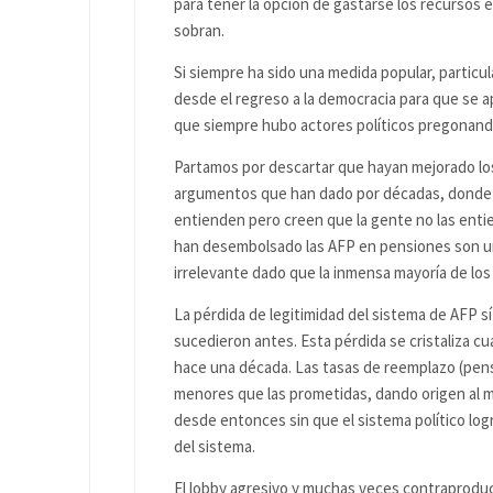
para tener la opción de gastarse los recursos 
sobran.
Si siempre ha sido una medida popular, parti
desde el regreso a la democracia para que se 
que siempre hubo actores políticos pregonand
Partamos por descartar que hayan mejorado lo
argumentos que han dado por décadas, donde os
entienden pero creen que la gente no las enti
han desembolsado las AFP en pensiones son una
irrelevante dado que la inmensa mayoría de los 
La pérdida de legitimidad del sistema de AFP sí
sucedieron antes. Esta pérdida se cristaliza c
hace una década. Las tasas de reemplazo (pens
menores que las prometidas, dando origen al m
desde entonces sin que el sistema político lo
del sistema.
El lobby agresivo y muchas veces contraproduce