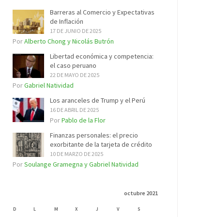
Barreras al Comercio y Expectativas
de Inflación
17 DE JUNIO DE 2025
Por
Alberto Chong y Nicolás Butrón
Libertad económica y competencia:
el caso peruano
22 DE MAYO DE 2025
Por
Gabriel Natividad
Los aranceles de Trump y el Perú
16 DE ABRIL DE 2025
Por
Pablo de la Flor
Finanzas personales: el precio
exorbitante de la tarjeta de crédito
10 DE MARZO DE 2025
Por
Soulange Gramegna y Gabriel Natividad
octubre 2021
D
L
M
X
J
V
S