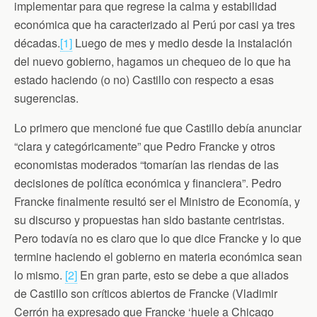
n
implementar para que regrese la calma y estabilidad
d
económica que ha caracterizado al Perú por casi ya tres
l
y
décadas.
[1]
Luego de mes y medio desde la instalación
del nuevo gobierno, hagamos un chequeo de lo que ha
estado haciendo (o no) Castillo con respecto a esas
sugerencias.
Lo primero que mencioné fue que Castillo debía anunciar
“clara y categóricamente” que Pedro Francke y otros
economistas moderados “tomarían las riendas de las
decisiones de política económica y financiera”. Pedro
Francke finalmente resultó ser el Ministro de Economía, y
su discurso y propuestas han sido bastante centristas.
Pero todavía no es claro que lo que dice Francke y lo que
termine haciendo el gobierno en materia económica sean
lo mismo.
[2]
En gran parte, esto se debe a que aliados
de Castillo son críticos abiertos de Francke (Vladimir
Cerrón ha expresado que Francke ‘huele a Chicago