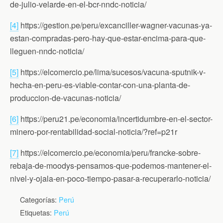
de-julio-velarde-en-el-bcr-nndc-noticia/
[4]
https://gestion.pe/peru/excanciller-wagner-vacunas-ya-
estan-compradas-pero-hay-que-estar-encima-para-que-
lleguen-nndc-noticia/
[5]
https://elcomercio.pe/lima/sucesos/vacuna-sputnik-v-
hecha-en-peru-es-viable-contar-con-una-planta-de-
produccion-de-vacunas-noticia/
[6]
https://peru21.pe/economia/incertidumbre-en-el-sector-
minero-por-rentabilidad-social-noticia/?ref=p21r
[7]
https://elcomercio.pe/economia/peru/francke-sobre-
rebaja-de-moodys-pensamos-que-podemos-mantener-el-
nivel-y-ojala-en-poco-tiempo-pasar-a-recuperarlo-noticia/
Categorías:
Perú
Etiquetas:
Perú