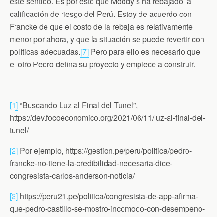
este sentido. Es por esto que Moody’s ha rebajado la
calificación de riesgo del Perú. Estoy de acuerdo con
Francke de que el costo de la rebaja es relativamente
menor por ahora, y que la situación se puede revertir con
políticas adecuadas.
[7]
Pero para ello es necesario que
el otro Pedro defina su proyecto y empiece a construir.
[1]
“Buscando Luz al Final del Tunel”,
https://dev.focoeconomico.org/2021/06/11/luz-al-final-del-
tunel/
[2]
Por ejemplo, https://gestion.pe/peru/politica/pedro-
francke-no-tiene-la-credibilidad-necesaria-dice-
congresista-carlos-anderson-noticia/
[3]
https://peru21.pe/politica/congresista-de-app-afirma-
que-pedro-castillo-se-mostro-incomodo-con-desempeno-