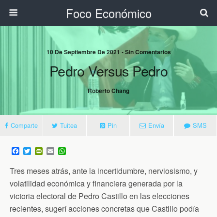
Foco Económico
10 De Septiembre De 2021 • Sin Comentarios
Pedro Versus Pedro
Roberto Chang
Comparte
Tuitea
Pin
Envía
SMS
F
T
P
E
W
a
w
r
m
h
c
i
i
a
a
Tres meses atrás, ante la incertidumbre, nerviosismo, y
e
t
n
i
t
b
t
t
l
s
volatilidad económica y financiera generada por la
o
e
F
A
victoria electoral de Pedro Castillo en las elecciones
o
r
r
p
k
i
p
recientes, sugerí acciones concretas que Castillo podía
e