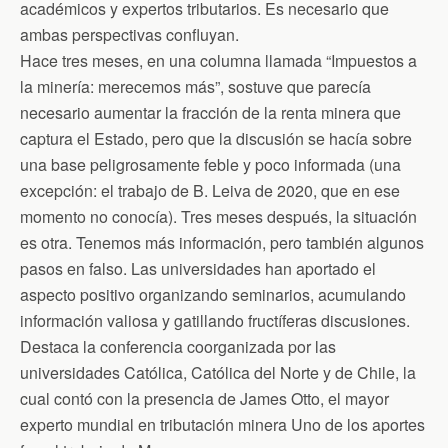
n
académicos y expertos tributarios. Es necesario que
d
ambas perspectivas confluyan.
l
y
Hace tres meses, en una columna llamada “Impuestos a
la minería: merecemos más”, sostuve que parecía
necesario aumentar la fracción de la renta minera que
captura el Estado, pero que la discusión se hacía sobre
una base peligrosamente feble y poco informada (una
excepción: el trabajo de B. Leiva de 2020, que en ese
momento no conocía). Tres meses después, la situación
es otra. Tenemos más información, pero también algunos
pasos en falso. Las universidades han aportado el
aspecto positivo organizando seminarios, acumulando
información valiosa y gatillando fructíferas discusiones.
Destaca la conferencia coorganizada por las
universidades Católica, Católica del Norte y de Chile, la
cual contó con la presencia de James Otto, el mayor
experto mundial en tributación minera Uno de los aportes