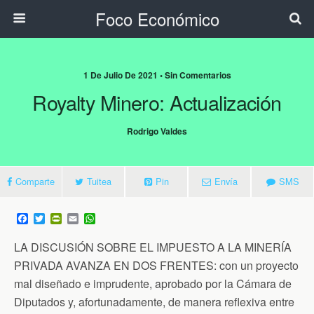
Foco Económico
1 De Julio De 2021 • Sin Comentarios
Royalty Minero: Actualización
Rodrigo Valdes
Comparte
Tuitea
Pin
Envía
SMS
F
T
P
E
W
a
w
r
m
h
c
i
i
a
a
LA DISCUSIÓN SOBRE EL IMPUESTO A LA MINERÍA
e
t
n
i
t
b
t
t
l
s
PRIVADA AVANZA EN DOS FRENTES: con un proyecto
o
e
F
A
mal diseñado e imprudente, aprobado por la Cámara de
o
r
r
p
k
i
p
Diputados y, afortunadamente, de manera reflexiva entre
e