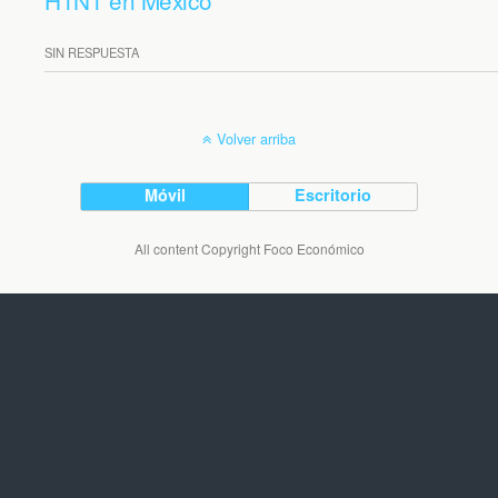
H1N1 en México
SIN RESPUESTA
Volver arriba
Móvil
Escritorio
All content Copyright Foco Económico