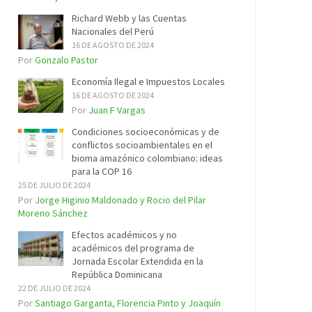
Richard Webb y las Cuentas
Nacionales del Perú
16 DE AGOSTO DE 2024
Por
Gonzalo Pastor
Economía Ilegal e Impuestos Locales
16 DE AGOSTO DE 2024
Por
Juan F Vargas
Condiciones socioeconómicas y de
conflictos socioambientales en el
bioma amazónico colombiano: ideas
para la COP 16
25 DE JULIO DE 2024
Por
Jorge Higinio Maldonado y Rocio del Pilar
Moreno Sánchez
Efectos académicos y no
académicos del programa de
Jornada Escolar Extendida en la
República Dominicana
22 DE JULIO DE 2024
Por
Santiago Garganta, Florencia Pinto y Joaquín