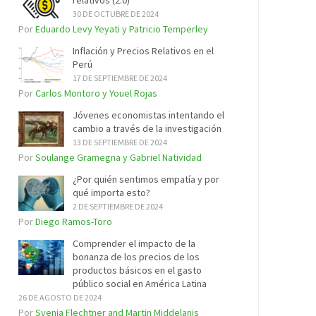
relativos (2.0)
30 DE OCTUBRE DE 2024
Por
Eduardo Levy Yeyati y Patricio Temperley
Inflación y Precios Relativos en el
Perú
17 DE SEPTIEMBRE DE 2024
Por
Carlos Montoro y Youel Rojas
Jóvenes economistas intentando el
cambio a través de la investigación
13 DE SEPTIEMBRE DE 2024
Por
Soulange Gramegna y Gabriel Natividad
¿Por quién sentimos empatía y por
qué importa esto?
2 DE SEPTIEMBRE DE 2024
Por
Diego Ramos-Toro
Comprender el impacto de la
bonanza de los precios de los
productos básicos en el gasto
público social en América Latina
26 DE AGOSTO DE 2024
Por
Svenja Flechtner and Martin Middelanis