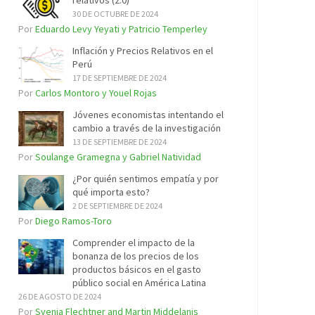
relativos (2.0)
30 DE OCTUBRE DE 2024
Por
Eduardo Levy Yeyati y Patricio Temperley
Inflación y Precios Relativos en el
Perú
17 DE SEPTIEMBRE DE 2024
Por
Carlos Montoro y Youel Rojas
Jóvenes economistas intentando el
cambio a través de la investigación
13 DE SEPTIEMBRE DE 2024
Por
Soulange Gramegna y Gabriel Natividad
¿Por quién sentimos empatía y por
qué importa esto?
2 DE SEPTIEMBRE DE 2024
Por
Diego Ramos-Toro
Comprender el impacto de la
bonanza de los precios de los
productos básicos en el gasto
público social en América Latina
26 DE AGOSTO DE 2024
Por
Svenja Flechtner and Martin Middelanis