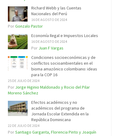
Richard Webb y las Cuentas
Nacionales del Perú
16 DE AGOSTO DE 2024
Por
Gonzalo Pastor
Economía Ilegal e Impuestos Locales
16 DE AGOSTO DE 2024
Por
Juan F Vargas
Condiciones socioeconómicas y de
conflictos socioambientales en el
bioma amazónico colombiano: ideas
para la COP 16
25 DE JULIO DE 2024
Por
Jorge Higinio Maldonado y Rocio del Pilar
Moreno Sánchez
Efectos académicos y no
académicos del programa de
Jornada Escolar Extendida en la
República Dominicana
22 DE JULIO DE 2024
Por
Santiago Garganta, Florencia Pinto y Joaquín