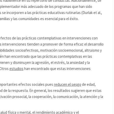
las hábilmente en su repertorio de conductas. Adicionalmente, se
implementador más adecuado de los programas que han sido
 se incorporen a las prácticas educativas rutinarias (Durlak et al.,
familias y las comunidades es esencial para el éxito.
efectos de las prácticas contemplativas en intervenciones con
 intervenciones tienden a promover de forma eficaz el desarrollo
bilidades socioafectivas, motivación socioemocional, altruismo y
n han encontrado que las prácticas contemplativas en las
enen y disminuyen la agresión, el estrés, la ansiedad y la
 Otros
estudios
han encontrado que estas intervenciones
importantes efectos sociales pues
reducen el sesgo
de edad,
dad de la respuesta. En general, los resultados sugieren que estas
tivación prosocial, la cooperación, la comunicación, la atención y la
alud física y mental, el rendimiento académico y el