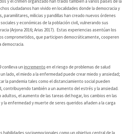
dos y el crimen organizado han traído también a varios países de la
chos ciudadanos han vivido en localidades donde la democracia y
las, paramilitares, milicias y pandillas han creado nuevos órdenes
 sociales y económicas de la población civil, vulnerando sus
racia (Arjona 2016; Arias 2017). Estas experiencias asentúan los
anos comprometidos, que participen democráticamente, cooperen
la democracia.
9 conlleva un
incremento
en el riesgo de problemas de salud
 un lado, el miedo a la enfermedad puede crear miedo y ansiedad;
tar la pandemia tales como el distanciamiento social pueden
d, contribuyendo también a un aumento del estrés y la ansiedad.
 adultos, el aumento de las tareas del hogar, los cambios en las
s y la enfermedad y muerte de seres queridos añaden a la carga
as habilidades socioemocionales como un objetivo central de la