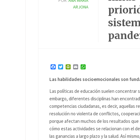
POR:
ANA MARÍA
priori
ARJONA
sistem
pande
Facebook
Twitter
PrintFriendly
Email
WhatsApp
Las habilidades socioemocionales son fun
Las políticas de educación suelen concentrar su
embargo, diferentes disciplinas han encontrado
competencias ciudadanas, es decir, aquellas rel
resolución no violenta de conflictos, cooperaci
porque afectan muchos de los resultados que s
cómo estas actividades se relacionan con el des
las ganancias a largo plazo y la salud. Así mis