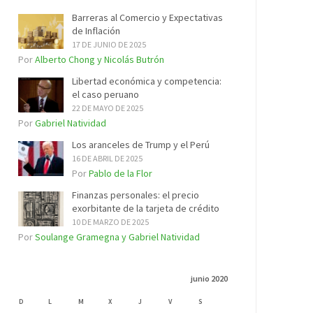
Barreras al Comercio y Expectativas
de Inflación
17 DE JUNIO DE 2025
Por
Alberto Chong y Nicolás Butrón
Libertad económica y competencia:
el caso peruano
22 DE MAYO DE 2025
Por
Gabriel Natividad
Los aranceles de Trump y el Perú
16 DE ABRIL DE 2025
Por
Pablo de la Flor
Finanzas personales: el precio
exorbitante de la tarjeta de crédito
10 DE MARZO DE 2025
Por
Soulange Gramegna y Gabriel Natividad
junio 2020
D
L
M
X
J
V
S