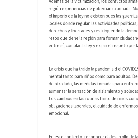
Además de la victimización, los conflictos arma
región experiencias de gobernanza armada. Mu
el imperio de la ley no existen pues las guerril
locales donde regulan las actividades políticas,
derechos y libertades y restringiendo la democ
retos que tiene la región para formar ciudad
entre sí, cumplan la ley y exijan el respeto por 
La crisis que ha traído la pandemia d el COVID1
mental tanto para niños como para adultos. De
de otro lado, las medidas tomadas para enfren
aumentar la sensación de aislamiento y soleda
Los cambios en las rutinas tanto de niños como
obligaciones laborales, el cuidado de enfermo
emocional.
En este contexto, reconocer el desarrollo de l