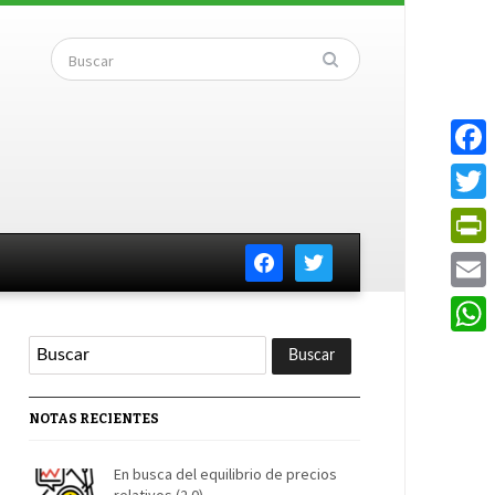
Faceb
Twitte
facebook
twitter
PrintF
Email
Whats
NOTAS RECIENTES
En busca del equilibrio de precios