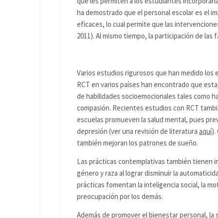
que les permiten a los estudiantes incorporar
ha demostrado que el personal escolar es el 
eficaces, lo cual permite que las intervenciones
2011). Al mismo tiempo, la participación de las 
Varios estudios rigurosos que han medido los 
RCT en varios países han encontrado que estas
de habilidades socioemocionales tales como ha
compasión. Recientes estudios con RCT tambié
escuelas promueven la salud mental, pues previ
depresión (ver una revisión de literatura
aquí
).
también mejoran los patrones de sueño.
Las prácticas contemplativas también tienen 
género y raza al lograr disminuir la automatici
prácticas fomentan la inteligencia social, la mo
preocupación por los demás.
Además de promover el bienestar personal, la s