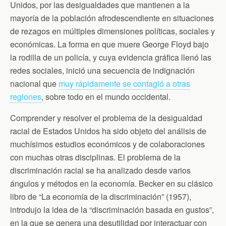
Unidos, por las desigualdades que mantienen a la
k
i
p
e
mayoría de la población afrodescendiente en situaciones
n
d
de rezagos en múltiples dimensiones políticas, sociales y
l
económicas. La forma en que muere George Floyd bajo
y
la rodilla de un policía, y cuya evidencia gráfica llenó las
redes sociales, inició una secuencia de indignación
nacional que
muy rápidamente se contagió a otras
regiones
, sobre todo en el mundo occidental.
Comprender y resolver el problema de la desigualdad
racial de Estados Unidos ha sido objeto del análisis de
muchísimos estudios económicos y de colaboraciones
con muchas otras disciplinas. El problema de la
discriminación racial se ha analizado desde varios
ángulos y métodos en la economía. Becker en su clásico
libro de “La economía de la discriminación” (1957),
introdujo la idea de la “discriminación basada en gustos”,
en la que se genera una desutilidad por interactuar con