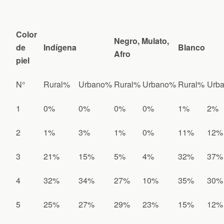
Color
Negro, Mulato,
de
Indígena
Blanco
Afro
piel
N°
Rural%
Urbano%
Rural%
Urbano%
Rural%
Urb
1
0%
0%
0%
0%
1%
2%
2
1%
3%
1%
0%
11%
12%
3
21%
15%
5%
4%
32%
37%
4
32%
34%
27%
10%
35%
30%
5
25%
27%
29%
23%
15%
12%