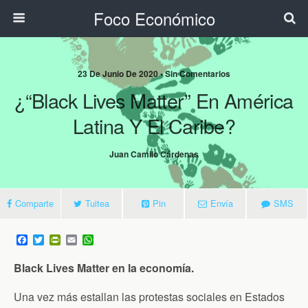
Foco Económico
23 De Junio De 2020 • Sin Comentarios
¿“Black Lives Matter” En América
Latina Y El Caribe?
Juan Camilo Cárdenas
Comparte
Tuitea
Pin
Envía
SMS
F
T
P
E
W
a
w
r
m
h
c
i
i
a
a
Black Lives Matter en la economía.
e
t
n
i
t
b
t
t
l
s
o
e
F
A
Una vez más estallan las protestas sociales en Estados
o
r
r
p