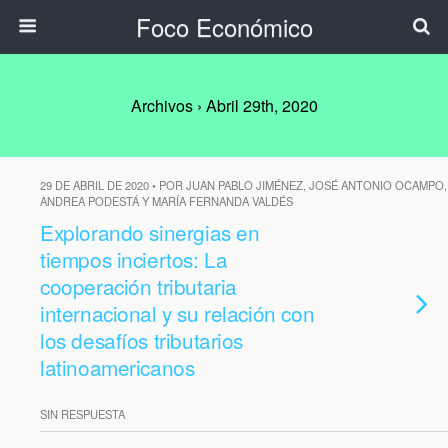
Foco Económico
Archivos › Abril 29th, 2020
29 DE ABRIL DE 2020 • POR JUAN PABLO JIMÉNEZ, JOSÉ ANTONIO OCAMPO,
ANDREA PODESTÁ Y MARÍA FERNANDA VALDÉS
Explorando sinergias en
tiempos inciertos: La
cooperación tributaria
internacional y su relación con
los desafíos tributarios
latinoamericanos
SIN RESPUESTA