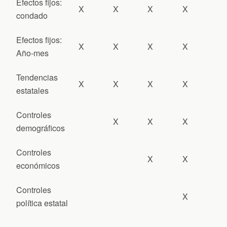
Efectos fijos:
X
X
X
X
condado
Efectos fijos:
X
X
X
X
Año-mes
Tendencias
X
X
X
X
estatales
Controles
X
X
X
demográficos
Controles
X
X
económicos
Controles
X
política estatal