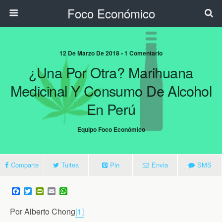
Foco Económico
12 De Marzo De 2018 • 1 Comentario
¿Una Por Otra? Marihuana
Medicinal Y Consumo De Alcohol
En Perú
Equipo Foco Económico
Comparte
Tuitea
Pin
Envía
SMS
F
T
P
E
W
a
w
r
m
h
c
i
i
a
a
Por Alberto Chong
[1]
e
t
n
i
t