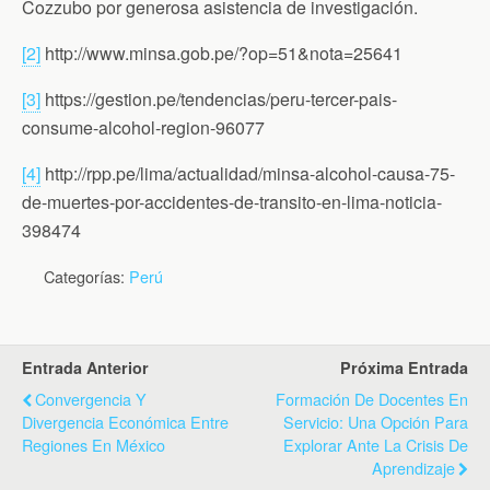
Cozzubo por generosa asistencia de investigación.
[2]
http://www.minsa.gob.pe/?op=51&nota=25641
[3]
https://gestion.pe/tendencias/peru-tercer-pais-
consume-alcohol-region-96077
[4]
http://rpp.pe/lima/actualidad/minsa-alcohol-causa-75-
de-muertes-por-accidentes-de-transito-en-lima-noticia-
398474
Categorías:
Perú
Entrada Anterior
Próxima Entrada
Convergencia Y
Formación De Docentes En
Divergencia Económica Entre
Servicio: Una Opción Para
Regiones En México
Explorar Ante La Crisis De
Aprendizaje