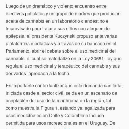
b
t
t
l
s
o
e
F
A
Luego de un dramático y violento encuentro entre
o
r
r
p
efectivos policiales y un grupo de madres que producían
k
i
p
e
aceite de cannabis en un laboratorio clandestino e
n
d
improvisado para tratar a sus niños con ataques de
l
epilepsia, el presidente Kuczynski propuso ante varias
y
plataformas mediáticas y a través de su bancada en el
Parlamento, abrir el debate sobre el uso medicinal del
cannabis; el cual se materializó en la Ley 30681- ley que
regula el uso medicinal y terapéutico del cannabis y sus
derivados- aprobada a la fecha.
Es importante contextualizar que esta demanda sanitaria,
iniciada desde el sector civil, se da en un escenario de
aceptación del uso de la marihuana en la región, tal
como muestra la Figura 1, estando ya legalizada para
usos medicinales en Chile y Colombia e incluso
permitida para usos recreacionales en el Uruguay. De