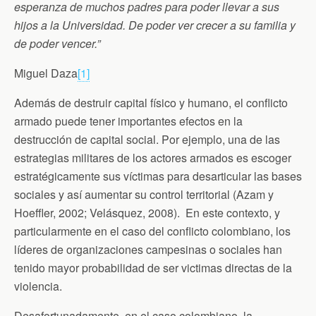
esperanza de muchos padres para poder llevar a sus
k
i
p
e
hijos a la Universidad. De poder ver crecer a su familia y
n
d
de poder vencer.”
l
y
Miguel Daza
[1]
Además de destruir capital físico y humano, el conflicto
armado puede tener importantes efectos en la
destrucción de capital social. Por ejemplo, una de las
estrategias militares de los actores armados es escoger
estratégicamente sus víctimas para desarticular las bases
sociales y así aumentar su control territorial (Azam y
Hoeffler, 2002; Velásquez, 2008). En este contexto, y
particularmente en el caso del conflicto colombiano, los
líderes de organizaciones campesinas o sociales han
tenido mayor probabilidad de ser victimas directas de la
violencia.
Desafortunadamente, en el caso colombiano, la