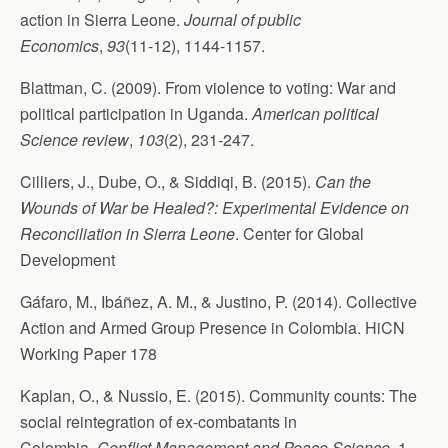
action in Sierra Leone.
Journal of public
Economics
,
93
(11-12), 1144-1157.
Blattman, C. (2009). From violence to voting: War and
political participation in Uganda.
American political
Science review
,
103
(2), 231-247.
Cilliers, J., Dube, O., & Siddiqi, B. (2015).
Can the
Wounds of War be Healed?: Experimental Evidence on
Reconciliation in Sierra Leone
. Center for Global
Development
Gáfaro, M., Ibáñez, A. M., & Justino, P. (2014). Collective
Action and Armed Group Presence in Colombia. HiCN
Working Paper 178
Kaplan, O., & Nussio, E. (2015). Community counts: The
social reintegration of ex-combatants in
Colombia.
Conflict Management and Peace Science
, 1-