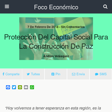
Foco Económico
7 De Febrero De 2018 • Sin Comentarios
Protección Del Capital Social Para
La Construcción De Paz
Andrea Velásquez
Comparte
Tuitea
Pin
Envía
SMS
F
T
P
E
W
a
w
r
m
h
c
i
i
a
a
e
t
n
i
t
b
t
t
l
s
o
e
F
A
“Hoy volvemos a tener esperanza en esta regi
ó
n, es la
o
r
r
p