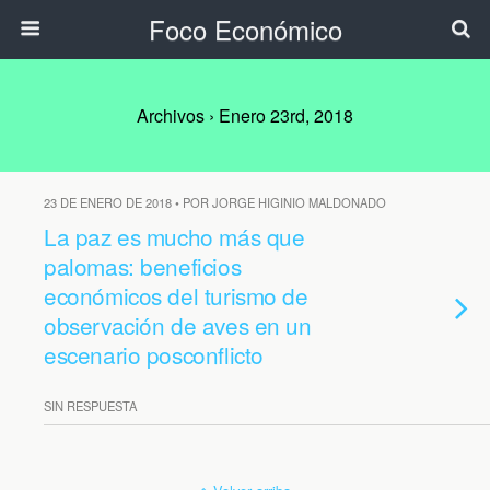
Foco Económico
Archivos › Enero 23rd, 2018
23 DE ENERO DE 2018 • POR JORGE HIGINIO MALDONADO
La paz es mucho más que
palomas: beneficios
económicos del turismo de
observación de aves en un
escenario posconflicto
SIN RESPUESTA