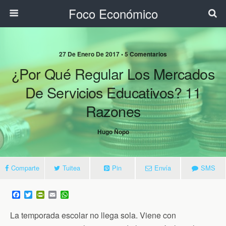
Foco Económico
27 De Enero De 2017 • 5 Comentarios
¿Por Qué Regular Los Mercados
De Servicios Educativos? 11
Razones
Hugo Ñopo
Comparte
Tuitea
Pin
Envía
SMS
F
T
P
E
W
a
w
r
m
h
c
i
i
a
a
La temporada escolar no llega sola. Viene con
e
t
n
i
t