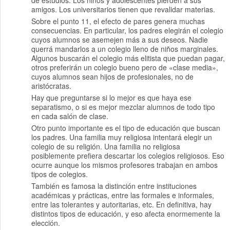
de estudios. Los niños y adolescentes pierden a sus
amigos. Los universitarios tienen que revalidar materias.
Sobre el punto 11, el efecto de pares genera muchas
consecuencias. En particular, los padres elegirán el colegio
cuyos alumnos se asemejen más a sus deseos. Nadie
querrá mandarlos a un colegio lleno de niños marginales.
Algunos buscarán el colegio más elitista que puedan pagar,
otros preferirán un colegio bueno pero de «clase media»,
cuyos alumnos sean hijos de profesionales, no de
aristócratas.
Hay que preguntarse si lo mejor es que haya ese
separatismo, o si es mejor mezclar alumnos de todo tipo
en cada salón de clase.
Otro punto importante es el tipo de educación que buscan
los padres. Una familia muy religiosa intentará elegir un
colegio de su religión. Una familia no religiosa
posiblemente prefiera descartar los colegios religiosos. Eso
ocurre aunque los mismos profesores trabajan en ambos
tipos de colegios.
También es famosa la distinción entre instituciones
académicas y prácticas, entre las formales e informales,
entre las tolerantes y autoritarias, etc. En definitiva, hay
distintos tipos de educación, y eso afecta enormemente la
elección.