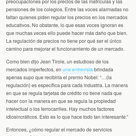
b
t
t
l
s
preocupaciones por los precios de las matrículas y las
o
e
F
A
pensiones de los colegios. Entre las voces alarmadas no
o
r
r
p
k
i
p
faltan quienes piden regular los precios en los mercados
e
n
educativos. No obstante, lo que esas voces ignoran es
d
que muchas veces ello puede hacer más daño que bien.
l
y
La regulación de precios no tiene por qué ser el único
camino para mejorar el funcionamiento de un mercado.
Como bien dijo Jean Tirole, un estudioso de los
mercados imperfectos, en
una entrevista
brindada
apenas supo que recibiría el premio Nobel: “…(la
regulación) es específica para cada industria. La manera
en que se regula tarjetas de crédito no tiene nada que
hacer con la manera en que se regula la propiedad
intelectual o los ferrocarriles. Hay muchos factores
idiosincráticos. Esto es lo que hace todo tan interesante.”
Entonces, ¿cómo regular el mercado de servicios