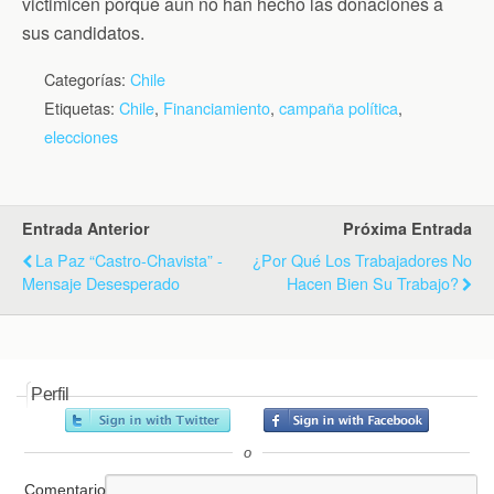
victimicen porque aun no han hecho las donaciones a
sus candidatos.
Categorías:
Chile
Etiquetas:
Chile
,
Financiamiento
,
campaña política
,
elecciones
Entrada Anterior
Próxima Entrada
La Paz “Castro-Chavista” -
¿Por Qué Los Trabajadores No
Mensaje Desesperado
Hacen Bien Su Trabajo?
Perfil
o
Comentario