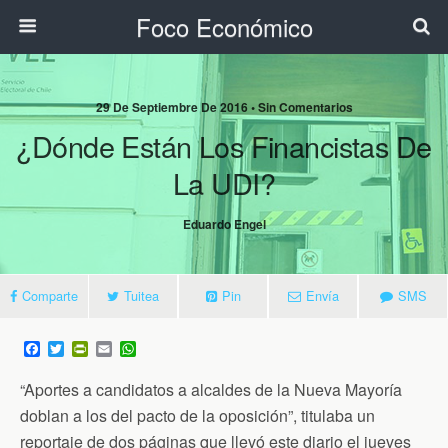
Foco Económico
29 De Septiembre De 2016 • Sin Comentarios
¿Dónde Están Los Financistas De
La UDI?
Eduardo Engel
Comparte
Tuitea
Pin
Envía
SMS
F
T
P
E
W
a
w
r
m
h
c
i
i
a
a
“Aportes a candidatos a alcaldes de la Nueva Mayoría
e
t
n
i
t
b
t
t
l
s
doblan a los del pacto de la oposición”, titulaba un
o
e
F
A
reportaje de dos páginas que llevó este diario el jueves
o
r
r
p